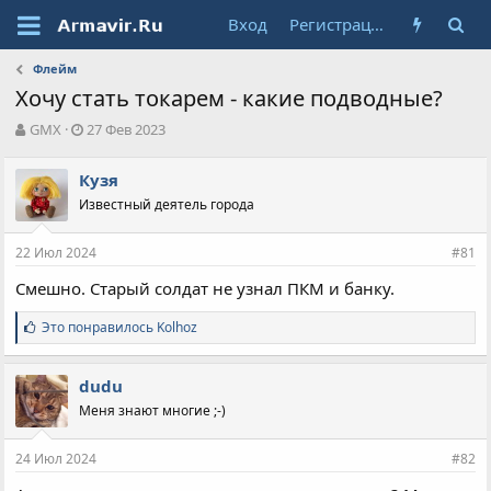
Вход
Регистрация
Флейм
Хочу стать токарем - какие подводные?
А
Д
GMX
27 Фев 2023
в
а
т
т
Кузя
о
а
Известный деятель города
р
н
т
а
е
ч
22 Июл 2024
#81
м
а
ы
л
Смешно. Старый солдат не узнал ПКМ и банку.
а
С
Это понравилось
Kolhoz
и
м
п
dudu
а
Меня знают многие ;-)
т
и
и
24 Июл 2024
#82
: