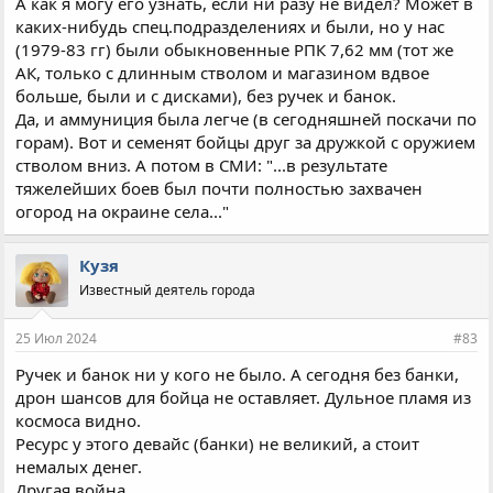
А как я могу его узнать, если ни разу не видел? Может в
каких-нибудь спец.подразделениях и были, но у нас
(1979-83 гг) были обыкновенные РПК 7,62 мм (тот же
АК, только с длинным стволом и магазином вдвое
больше, были и с дисками), без ручек и банок.
Да, и аммуниция была легче (в сегодняшней поскачи по
горам). Вот и семенят бойцы друг за дружкой с оружием
стволом вниз. А потом в СМИ: "...в результате
тяжелейших боев был почти полностью захвачен
огород на окраине села..."
Кузя
Известный деятель города
25 Июл 2024
#83
Ручек и банок ни у кого не было. А сегодня без банки,
дрон шансов для бойца не оставляет. Дульное пламя из
космоса видно.
Ресурс у этого девайс (банки) не великий, а стоит
немалых денег.
Другая война.