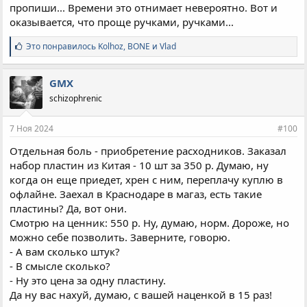
пропиши... Времени это отнимает невероятно. Вот и
оказывается, что проще ручками, ручками...
С
Это понравилось
Kolhoz
,
BONE
и
Vlad
и
м
п
GMX
а
schizophrenic
т
и
и
7 Ноя 2024
#100
:
Отдельная боль - приобретение расходников. Заказал
набор пластин из Китая - 10 шт за 350 р. Думаю, ну
когда он еще приедет, хрен с ним, переплачу куплю в
офлайне. Заехал в Краснодаре в магаз, есть такие
пластины? Да, вот они.
Смотрю на ценник: 550 р. Ну, думаю, норм. Дороже, но
можно себе позволить. Заверните, говорю.
- А вам сколько штук?
- В смысле сколько?
- Ну это цена за одну пластину.
Да ну вас нахуй, думаю, с вашей наценкой в 15 раз!