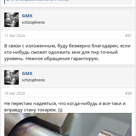
и
м
п
GMX
а
schizophrenic
т
и
и
11 Авг 2024
#87
:
В связи с изложенным, буду безмерно благодарен, если
кто-нибудь сможет одолжить мне для пнр точный
уровень. Нежное обращение гарантирую.
GMX
schizophrenic
18 Авг 2024
#88
Не перестаю надеяться, что когда-нибудь я все-таки и
вправду стану токарем. )))