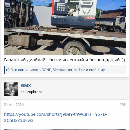
Гаражный диайвай - бессмысленный и беспощадный. ))
С
Это понравилось
BONE
,
Sleepwalker
,
Kolhoz и ещё 1-му
и
м
п
GMX
а
schizophrenic
т
и
и
21 Авг 2024
#92
:
https://youtube.com/shorts/J9BeY-tnWC8?si=Y57D-
2ChUxZ3dFw3