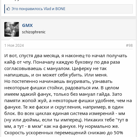
С
Это понравилось
Vlad
и
BONE
и
м
п
GMX
а
schizophrenic
т
и
и
1 Ноя 2024
#98
:
И вот, спустя два месяца, я наконец-то начал получать
кайф от чпу. Поначалу каждую буковку по два раза
согласовываешь с мануалом. Циферку не так
напишешь, и он может себя убить. Или меня.
Но постепенно начинаешь вкуривать, узнавать
некоторые фишки стойки, радоваться им. В целом
имеем эдакий фанук, только без мануал гайда. Зато
памяти жопой жуй, а некоторые фишки удобнее, чем на
фануке. Те же фаски и скругления, например, в один
блок. Во всех циклах единая система измерений - мм
(ну или дюймы, если ты имперец). Никаких тебе "тут в
мм, а тут - в мкм" как на фануке. Ну нормально же.
Скорость ускоренных перемещений снижаю до 50%