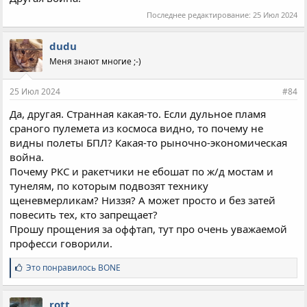
Последнее редактирование:
25 Июл 2024
dudu
Меня знают многие ;-)
25 Июл 2024
#84
Да, другая. Странная какая-то. Если дульное пламя
сраного пулемета из космоса видно, то почему не
видны полеты БПЛ? Какая-то рыночно-экономическая
война.
Почему РКС и ракетчики не ебошат по ж/д мостам и
тунелям, по которым подвозят технику
щеневмерликам? Низзя? А может просто и без затей
повесить тех, кто запрещает?
Прошу прощения за оффтап, тут про очень уважаемой
професси говорили.
С
Это понравилось
BONE
и
м
п
rott