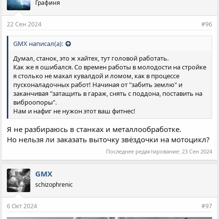
Графиня
т
и
и
22 Сен 2024
#96
:
GMX написал(а):
Думал, станок, это ж хайтех, тут головой работать.
Как же я ошибался. Со времен работы в молодости на стройке
я столько не махал кувалдой и ломом, как в процессе
пусконаладочных работ! Начиная от "забить землю" и
заканчивая "затащить в гараж, снять с поддона, поставить на
виброопоры".
Нам и нафиг не нужон этот ваш фитнес!
Я не разбираюсь в станках и металлообработке.
Но нельзя ли заказать выточку звёздочки на мотоцикл?
Последнее редактирование:
23 Сен 2024
GMX
schizophrenic
6 Окт 2024
#97