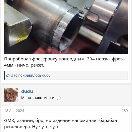
Попробовал фрезеровку приводным. 304 нержа, фреза
4мм - ничо, режет.
С
Это понравилось
dudu
и
м
п
dudu
а
Меня знают многие ;-)
т
и
и
18 Авг 2024
#89
:
GMX, извини, бро, но изделие напоминает барабан
револьвера. Ну чуть чуть.