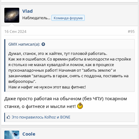
м
п
Vlad
а
Наблюдатель...
Команда форума
т
и
и
16 Сен 2024
#95
:
GMX написал(а):
Думал, станок, это ж хайтех, тут головой работать.
Как же я ошибался. Со времен работы в молодости на стройке
я столько не махал кувалдой и ломом, как в процессе
пусконаладочных работ! Начиная от "забить землю" и
заканчивая "затащить в гараж, снять с поддона, поставить на
виброопоры".
Нам и нафиг не нужон этот ваш фитнес!
Даже просто работая на обычном (без ЧПУ) токарном
станке, о фитнесе и мысли нет!
С
Это понравилось
Kolhoz
и
BONE
и
м
п
Coole
а