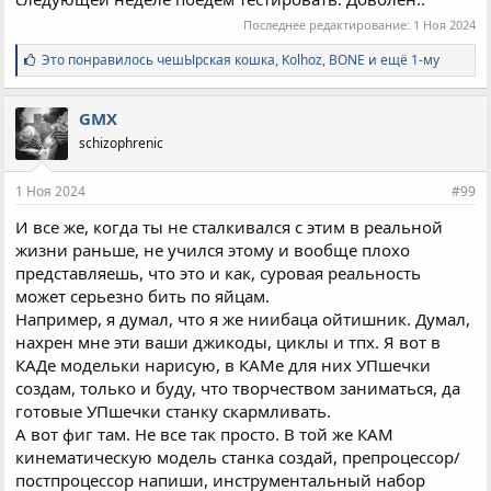
Последнее редактирование:
1 Ноя 2024
С
Это понравилось
чешЫрская кошка
,
Kolhoz
,
BONE и ещё 1-му
и
м
п
GMX
а
schizophrenic
т
и
и
1 Ноя 2024
#99
:
И все же, когда ты не сталкивался с этим в реальной
жизни раньше, не учился этому и вообще плохо
представляешь, что это и как, суровая реальность
может серьезно бить по яйцам.
Например, я думал, что я же ниибаца ойтишник. Думал,
нахрен мне эти ваши джикоды, циклы и тпх. Я вот в
КАДе модельки нарисую, в КАМе для них УПшечки
создам, только и буду, что творчеством заниматься, да
готовые УПшечки станку скармливать.
А вот фиг там. Не все так просто. В той же КАМ
кинематическую модель станка создай, препроцессор/
постпроцессор напиши, инструментальный набор