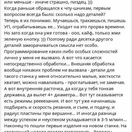
или меньше - иначе страшно, пиздец. )))
Когда раньше обращался к чпу-шникам, первым
вопросом всегда было: сколько надо деталей?
Теперь я их понимаю. Мучаешься, трахаешься, пишешь
УП, отрабатываешь ее... Уходит на это прорва времени.
Но зато когда она уже готова - ооо, кайф, только жми
зеленую кнопку. ))) Поэтому ради десятка-другого
деталей заморачиваться смысла нет особо.
Программирование каких-либо особых сложностей
лично у меня не вызвало. А вот что касается
непосредственно обработки... Внешняя обработка
вообще никаких проблем не вызвала - детали для
такого станка у меня относительно малые, жесткости
хватает, можно наваливать - проглатывает, не замечая.
А вот внутренняя расточка, да когда у тебя тонкая
державка, да вылет 4+ диаметра... Вот тут оказывается
есть режимы реееезания. И вот тут уже начинаешь
подбирать и скорость резания, и съем, и подачу, и
радиус пластины при вершине... И иногда разница
между успехом и неуспехом укладывается в 3-5 м/мин...
Наконец-то пошли первые изделия на новом станке. На
следующей неделе поедем тестировать. Доволен..