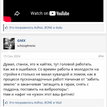
С
Это понравилось
Kolhoz
,
BONE
и
dudu
и
м
п
GMX
а
schizophrenic
т
и
и
15 Сен 2024
#94
:
Думал, станок, это ж хайтех, тут головой работать.
Как же я ошибался. Со времен работы в молодости на
стройке я столько не махал кувалдой и ломом, как в
процессе пусконаладочных работ! Начиная от "забить
землю" и заканчивая "затащить в гараж, снять с
поддона, поставить на виброопоры".
Нам и нафиг не нужон этот ваш фитнес!
С
Это понравилось
Kolhoz
,
BONE
и
Vlad
и