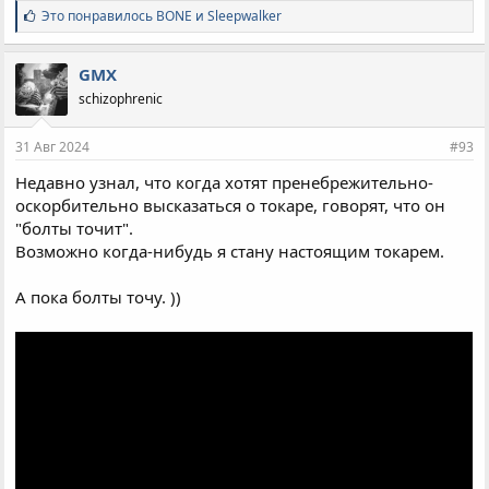
С
Это понравилось
BONE
и
Sleepwalker
и
м
п
GMX
а
schizophrenic
т
и
и
31 Авг 2024
#93
:
Недавно узнал, что когда хотят пренебрежительно-
оскорбительно высказаться о токаре, говорят, что он
"болты точит".
Возможно когда-нибудь я стану настоящим токарем.
А пока болты точу. ))