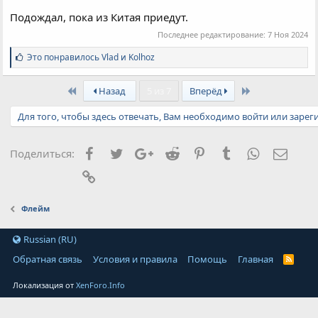
Подождал, пока из Китая приедут.
Последнее редактирование:
7 Ноя 2024
С
Это понравилось
Vlad
и
Kolhoz
и
м
First
Last
п
Назад
5 из 7
Вперёд
а
т
Для того, чтобы здесь отвечать, Вам необходимо войти или зарег
и
и
:
Facebook
Twitter
Google+
Reddit
Pinterest
Tumblr
WhatsApp
Элект
Поделиться:
Ссылка
Флейм
Russian (RU)
Обратная связь
Условия и правила
Помощь
Главная
Локализация от
XenForo.Info