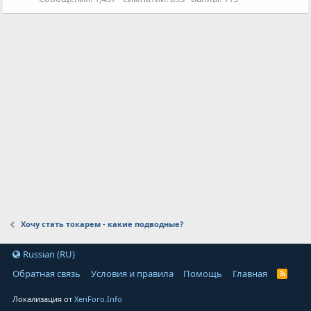
Хочу стать токарем - какие подводные?
Russian (RU)
Обратная связь
Условия и правила
Помощь
Главная
Локализация от
XenForo.Info