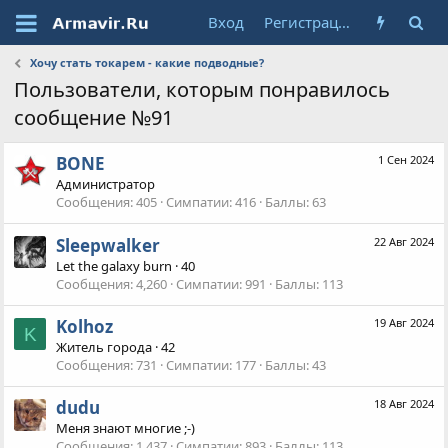
Вход
Регистрация
Хочу стать токарем - какие подводные?
Пользователи, которым понравилось
сообщение №91
BONE
1 Сен 2024
Администратор
Сообщения
405
Симпатии
416
Баллы
63
Sleepwalker
22 Авг 2024
Let the galaxy burn
·
40
Сообщения
4,260
Симпатии
991
Баллы
113
Kolhoz
19 Авг 2024
K
Житель города
·
42
Сообщения
731
Симпатии
177
Баллы
43
dudu
18 Авг 2024
Меня знают многие ;-)
Сообщения
1,437
Симпатии
893
Баллы
113