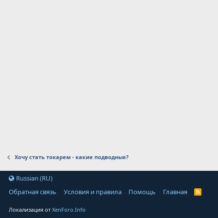
Хочу стать токарем - какие подводные?
Russian (RU)
Обратная связь
Условия и правила
Помощь
Главная
Локализация от
XenForo.Info