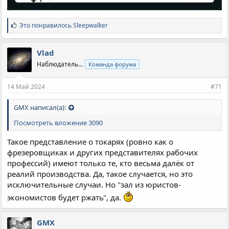
С
Это понравилось
Sleepwalker
и
м
п
Vlad
а
Наблюдатель...
Команда форума
т
и
и
14 Май 2024
#71
:
GMX написал(а):
Посмотреть вложение 3090
Такое представление о токарях (ровно как о
фрезеровщиках и других представителях рабочих
профессий) имеют только те, кто весьма далёк от
реалий производства. Да, такое случается, но это
исключительные случаи. Но "зал из юристов-
экономистов будет ржать", да.
GMX