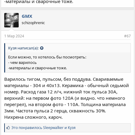
-материалы и сварочные тоже.
GMX
schizophrenic
1 Мар 2024
#67
Кузя написал(а):
Если можно, то хотелось бы посмотреть:
- чем варилось
-материалы и сварочные тоже.
Варилось тигом, пульсом, без поддува. Свариваемые
материалы - 304 и 40х13. Керамика - обычный седьмой
номер. Расход газа 12 л/ч, нижний ток пульса 30А,
верхний: на первом фото 120А (и видно. что немного
перегрел), на втором фото - 110А. Толщина материала
3мм. Частота пульса 2 герца, скважность 30%.
Нихрена сложного, кароч.
С
Это понравилось
Sleepwalker
и
Кузя
и