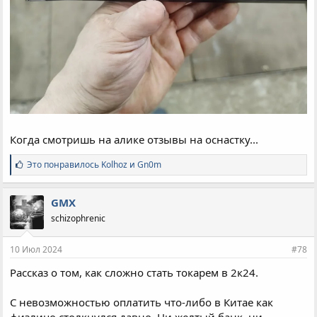
Когда смотришь на алике отзывы на оснастку...
С
Это понравилось
Kolhoz
и
Gn0m
и
м
п
GMX
а
schizophrenic
т
и
и
10 Июл 2024
#78
:
Рассказ о том, как сложно стать токарем в 2к24.
С невозможностью оплатить что-либо в Китае как