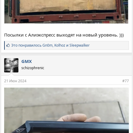
Посылки с Алиэкспресс выходят на новый уровень. )))
С
Это понравилось
Gn0m
,
Kolhoz
и
Sleepwalker
и
м
п
GMX
а
schizophrenic
т
и
и
21 Июн 2024
#77
: