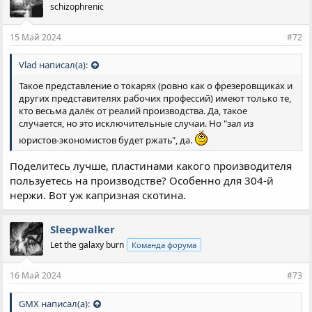
schizophrenic
15 Май 2024
#72
Vlad написал(а):
Такое представление о токарях (ровно как о фрезеровщиках и
других представителях рабочих профессий) имеют только те,
кто весьма далёк от реалий производства. Да, такое
случается, но это исключительные случаи. Но "зал из
юристов-экономистов будет ржать", да.
Поделитесь лучше, пластинами какого производителя
пользуетесь на производстве? Особенно для 304-й
нержи. Вот уж капризная скотина.
Sleepwalker
Let the galaxy burn
Команда форума
16 Май 2024
#73
GMX написал(а):