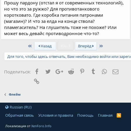
Прошу пардону (отстал я от современных технологий),
но что это за ружжо? Для противотанкового
коротковато. Где коробка питания патронами
(магазин)? И что за елда на конце ствола?
пламегаситель? На глушитель тоже не похоже? Или
может весь девайс противодронное что-то?
First
Last
Назад
4 из 7
Вперёд
Для того, чтобы здесь отвечать, Вам необходимо войти или зарег
Facebook
Twitter
Google+
Reddit
Pinterest
Tumblr
WhatsApp
Элект
Поделиться:
Ссылка
Флейм
Russian (RU)
Обратная связь
Условия и правила
Помощь
Главная
Локализация от
XenForo.Info