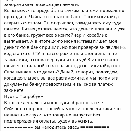
заворачивает, возвращает деньги.
Выясняем, что вроде бы по слухам платежи нормально
проходят в Чайна констракшн банк. Просим китайца
открыть счет там. Он открывает, закидываем ему туда
платеж. Китаец отписывается, что деньги пришли и уже
в его банке, грузит все в контейнер и кораблик
выплывает. А в итоге 24-го июня китаец пишет, мол
деньги-то в банк пришли, но при проверке выявили HS
код станка с ЧПУ и на его расчетный счет деньги не
зачислили, а снова вернули их назад! В итоге станок
плывет, остальной товар плывет, денег у китайца нет.
Спрашиваем, что делать? Давай, говорит, подождем,
когда доплывет, вы все растаможите, а мы потом эти
документы банку предоставим и вы снова платеж
закинете.
Нуок... Попробуем.
В тот же день деньги капнули обратно на счет.
Сейчас со стороны нашей таможни поплыли какие-то
невнятные слухи, что товар не выпустят без
подтверждения оплаты. Будем выяснять.
=========== вы находитесь здесь
===========