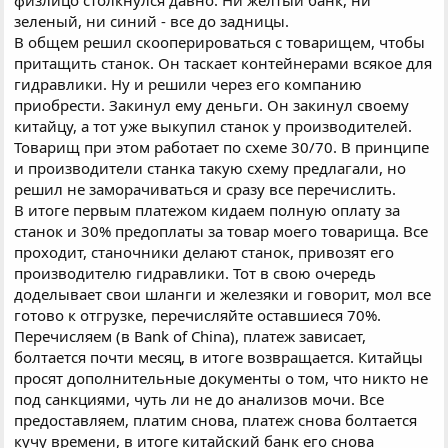
физлицо столкнулся давно. Ни желтый банк, ни
зеленый, ни синий - все до задницы.
В общем решил скооперироваться с товарищем, чтобы
притащить станок. Он таскает контейнерами всякое для
гидравлики. Ну и решили через его компанию
приобрести. Закинул ему деньги. Он закинул своему
китайцу, а тот уже выкупил станок у производителей.
Товарищ при этом работает по схеме 30/70. В принципе
и производители станка такую схему предлагали, но
решил не заморачиваться и сразу все перечислить.
В итоге первым платежом кидаем полную оплату за
станок и 30% предоплаты за товар моего товарища. Все
проходит, станочники делают станок, привозят его
производителю гидравлики. Тот в свою очередь
доделывает свои шланги и железяки и говорит, мол все
готово к отгрузке, перечисляйте оставшиеся 70%.
Перечисляем (в Bank of China), платеж зависает,
болтается почти месяц, в итоге возвращается. Китайцы
просят дополнительные документы о том, что никто не
под санкциями, чуть ли не до анализов мочи. Все
предоставляем, платим снова, платеж снова болтается
кучу времени, в итоге китайский банк его снова