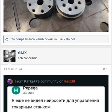
С
Это понравилось
чешЫрская кошка
и
Kolhoz
и
м
п
GMX
а
schizophrenic
т
и
и
13 Май 2024
#70
: