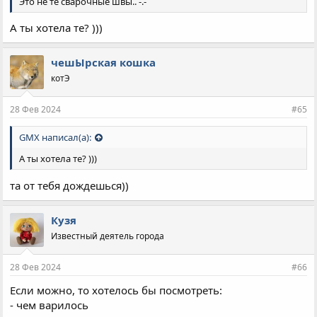
Это не те сварочные швы.. -.-
А ты хотела те? )))
чешЫрская кошка
котЭ
28 Фев 2024
#65
GMX написал(а):
А ты хотела те? )))
та от тебя дождешься))
Кузя
Известный деятель города
28 Фев 2024
#66
Если можно, то хотелось бы посмотреть:
- чем варилось