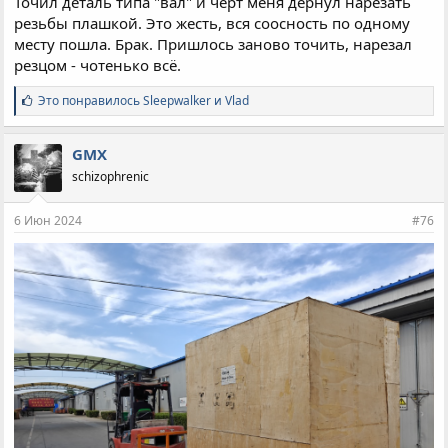
Точил деталь типа "вал" и черт меня дернул нарезать
резьбы плашкой. Это жесть, вся соосность по одному
месту пошла. Брак. Пришлось заново точить, нарезал
резцом - чотенько всё.
С
Это понравилось
Sleepwalker
и
Vlad
и
м
п
GMX
а
schizophrenic
т
и
и
6 Июн 2024
#76
: