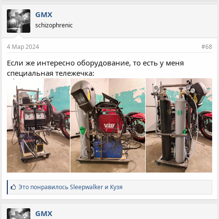
м
п
GMX
а
schizophrenic
т
и
и
4 Мар 2024
#68
:
Если же интересно оборудование, то есть у меня
специальная тележечка:
С
Это понравилось
Sleepwalker
и
Кузя
и
м
п
GMX
а