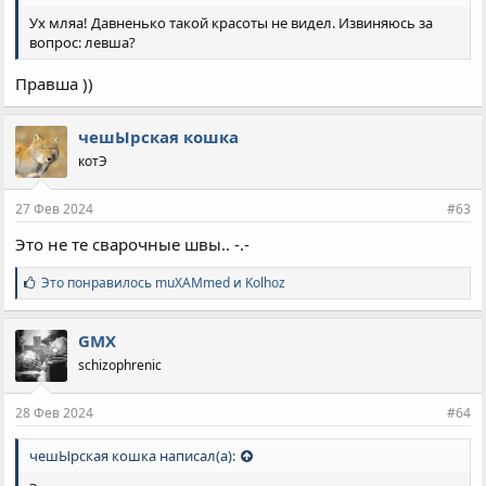
Ух мляа! Давненько такой красоты не видел. Извиняюсь за
вопрос: левша?
Правша ))
чешЫрская кошка
котЭ
27 Фев 2024
#63
Это не те сварочные швы.. -.-
С
Это понравилось
muXAMmed
и
Kolhoz
и
м
п
GMX
а
schizophrenic
т
и
и
28 Фев 2024
#64
:
чешЫрская кошка написал(а):