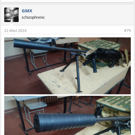
GMX
schizophrenic
22 Июл 2024
#79