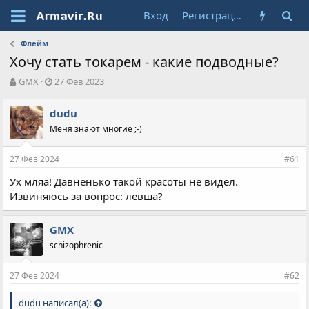
Вход
Регистрация
Флейм
Хочу стать токарем - какие подводные?
А
Д
GMX
27 Фев 2023
в
а
т
т
dudu
о
а
Меня знают многие ;-)
р
н
т
а
е
ч
27 Фев 2024
#61
м
а
ы
л
Ух мляа! Давненько такой красоты не видел.
а
Извиняюсь за вопрос: левша?
GMX
schizophrenic
27 Фев 2024
#62
dudu написал(а):