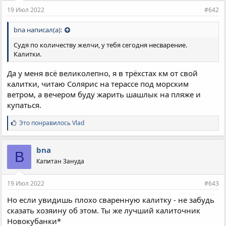
и
19 Июл 2022
#642
:
bna написал(а):
Судя по количеству желчи, у тебя сегодня несварение.
Калитки.
Да у меня всё великолепно, я в трёхстах км от свой
калитки, читаю Солярис на терассе под морским
ветром, а вечером буду жарить шашлык на пляже и
купаться.
С
Это понравилось
Vlad
и
м
п
bna
B
а
Капитан Зануда
т
и
и
19 Июл 2022
#643
:
Но если увидишь плохо сваренную калитку - не забудь
сказать хозяину об этом. Ты же лучший калиточник
Новокубанки*