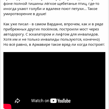
фоне полной тишины лёгкое щебетанье птиц, где-то
иногда ухают голуби и вдалеке поют петухи... Такое
умиротворение в душе!
Как уже писал - в самом Вардане, впрочем, как и в ряде
прибрежных других посёлков, построили мост через
автодорогу. С эскалатором и лифтом для инвалидов.
Хотя им и не только инвалиды пользуются, конечно)
Но всё равно, в Армавире такое вряд-ли когда построят: