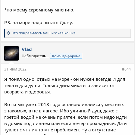
*по моему скромному мнению.
P.S. на море надо читать Дюну.
С
Это понравилось
чешЫрская кошка
и
м
п
Vlad
а
Наблюдатель...
Команда форума
т
и
и
31 Июл 2022
#644
:
Я понял одно: отдых на море - он нужен всегда! И для
тела и для души. Только динамика его зависит от
возраста и здоровья.
Вот и мы уже с 2018 года останавливаемся у местных
знакомых, а не в лагере. Ибо уличный душ, даже с
гретой водой не очень приятен, если потом надо идти
в домик под ливнем или если вечер прохладный. Да и
туалет с чг лично мне проблемен. Ну а отсутствие