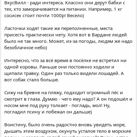
ВкусВилл - ради интереса. Классно они дерут бабки с
тех, кто заморачивается на питании. Например, 1 кг
сосисек стоит почти 1000р! Весело)
Ласточки ходят такие же переполненные, места
присесть практически нету. Хотя вот в Вардане людей
было не так много. Может, из-за погоды, людям же надо
безоблачное небо)
Интересно, что за всё время в посёлке не встретил ни
одной коровы. Раньше они постоянно ходили и
щипали травку. Один раз только видели лошадей. А
вот собак стало больше.
Сижу на бревне на пляжу, подходит огромный пёс и
смотрит в глаза. Думаю - чего ему надо? А он подошёл и
носом мне под руку толкает - погладь, мол! Ну,
погладил псину и побежал он дальше)
Воистину, было очень радостно вновь увидеть море,
дышать этим воздухом, окунуть усталое тело в морские