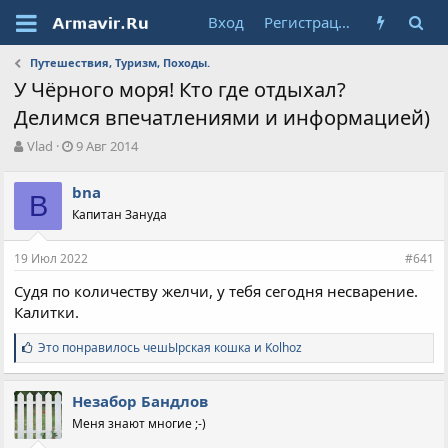
Вход
Регистрация
Путешествия, Туризм, Походы.
У Чёрного моря! Кто где отдыхал?
Делимся впечатлениями и информацией)
А
Д
Vlad
9 Авг 2014
в
а
т
т
bna
о
B
а
Капитан Зануда
р
н
т
а
е
ч
19 Июл 2022
#641
м
а
ы
л
Судя по количеству желчи, у тебя сегодня несварение.
а
Калитки.
С
Это понравилось
чешЫрская кошка
и
Kolhoz
и
м
п
Незабор Бандлов
а
Меня знают многие ;-)
т
и