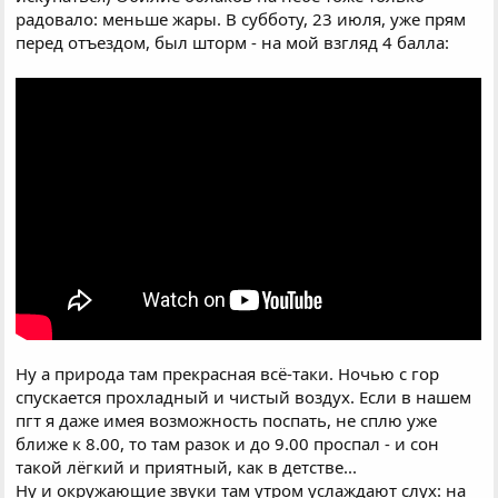
радовало: меньше жары. В субботу, 23 июля, уже прям
перед отъездом, был шторм - на мой взгляд 4 балла:
Ну а природа там прекрасная всё-таки. Ночью с гор
спускается прохладный и чистый воздух. Если в нашем
пгт я даже имея возможность поспать, не сплю уже
ближе к 8.00, то там разок и до 9.00 проспал - и сон
такой лёгкий и приятный, как в детстве...
Ну и окружающие звуки там утром услаждают слух: на