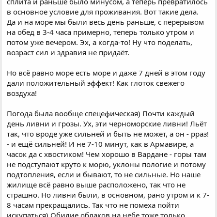
сплита и раньше было минусом, а теперь превратилось
в основное условие для проживания. Вот такие дела.
Да и на море мы были весь день раньше, с перерывом
на обед в 3-4 часа примерно, теперь только утром и
потом уже вечером. Эх, а когда-то! Ну что поделать,
возраст сил и здравия не придаёт.
Но всё равно море есть море и даже 7 дней в этом году
дали положительный эффект! Как глоток свежего
воздуха!
Погода была вообще спецефическая) Почти каждый
день ливни и грозы. Ух, эти черноморские ливни! Льёт
так, что вроде уже сильней и быть не может, а он - рраз!
- и ещё сильней! И не 7-10 минут, как в Армавире, а
часок да с хвостиком! Чем хорошо в Вардане - горы там
не подступают круто к морю, уклоны пологие и потому
подтопления, если и бывают, то не сильные. Но наше
жилище всё равно выше расположено, так что не
страшно. Но ливни были, в основном, рано утром и к 7-
8 часам прекращались. Так что не помеха пойти
искупаться) Обилие облаков на небе тоже только