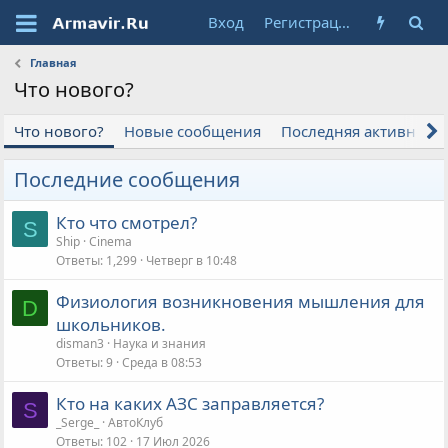
Вход
Регистрация
Главная
Что нового?
Что нового?
Новые сообщения
Последняя активност
Последние сообщения
Кто что смотрел?
S
Ship
Cinema
Ответы
1,299
Четверг в 10:48
Физиология возникновения мышления для
D
школьников.
disman3
Наука и знания
Ответы
9
Среда в 08:53
Кто на каких АЗС заправляется?
S
_Serge_
АвтоКлуб
Ответы
102
17 Июл 2026