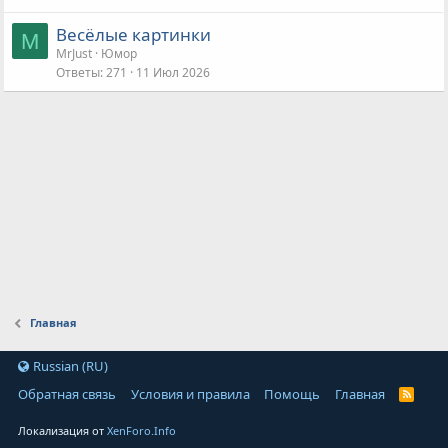
Весёлые картинки
M
MrJust
Юмор
Ответы
271
11 Июл 2026
Главная
Russian (RU)
Обратная связь
Условия и правила
Помощь
Главная
Локализация от
XenForo.Info