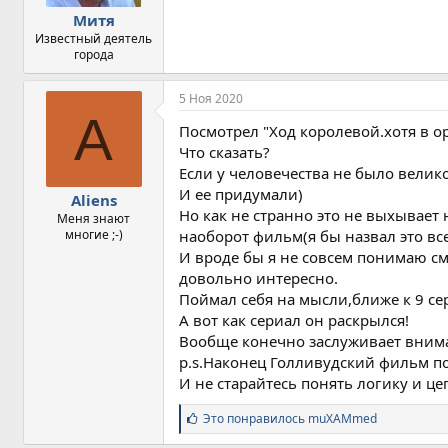
Митя
Известный деятель
города
5 Ноя 2020
A
Посмотрел "Ход королевой.хотя в о
Что сказать?
Если у человечества не было велик
И ее придумали)
Aliens
Но как не странно это не выхывает
Меня знают
многие ;-)
наоборот фильм(я бы назвал это вс
И вроде бы я не совсем понимаю с
довольно интересно.
Поймал себя на мысли,ближе к 9 се
А вот как сериал он раскрылся!
Вообще конечно заслуживает внима
p.s.Наконец Голливудский фильм п
И не старайтесь понять логику и це
С
Это понравилось
muXAMmed
и