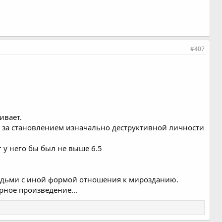
#407
ивает.
ь за становлением изначально деструктивной личности
 у него бы был не выше 6.5
людьми с иной формой отношения к мирозданию.
рное произведение...