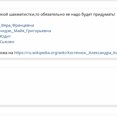
икой шахматистки,то обязательно ее надо будет придумать!
к,_Вера_Францевна
рданидзе,_Майя_Григорьевна
,_Юдит
,_Сьюзен
хожа на
https://ru.wikipedia.org/wiki/Костенюк,_Александра