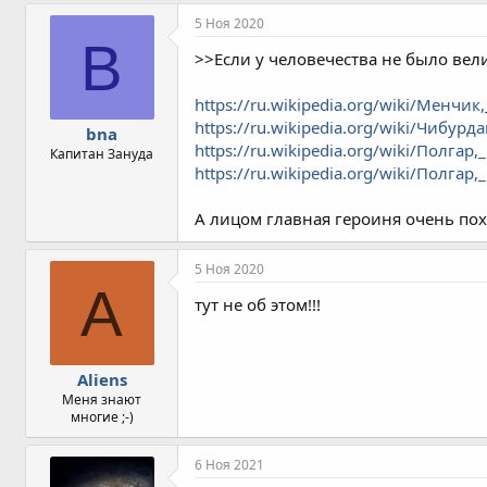
м
п
5 Ноя 2020
а
B
т
>>Если у человечества не было вел
и
и
https://ru.wikipedia.org/wiki/Менчи
:
https://ru.wikipedia.org/wiki/Чибу
bna
https://ru.wikipedia.org/wiki/Полгар
Капитан Зануда
https://ru.wikipedia.org/wiki/Полгар
А лицом главная героиня очень по
5 Ноя 2020
A
тут не об этом!!!
Aliens
Меня знают
многие ;-)
6 Ноя 2021