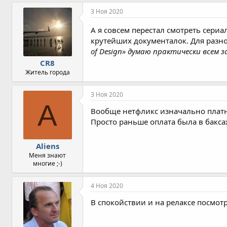
3 Ноя 2020
А я совсем перестал смотреть сери
крутейших документалок. Для разн
of Design» думаю практически всем 
CR8
Житель города
3 Ноя 2020
A
Вообще нетфликс изначально плат
Просто раньше оплата была в баксах
Aliens
Меня знают
многие ;-)
4 Ноя 2020
В спокойствии и на релаксе посмот