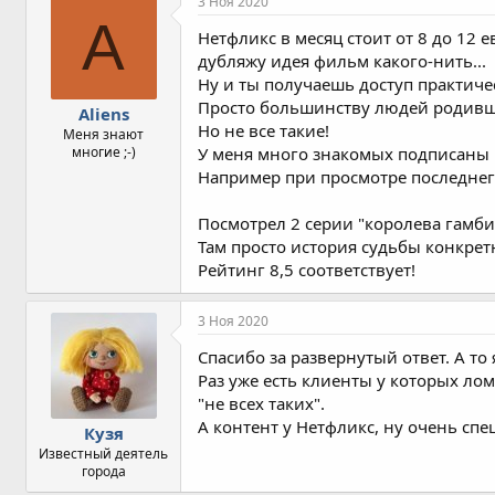
3 Ноя 2020
A
Нетфликс в месяц стоит от 8 до 12
дубляжу идея фильм какого-нить...
Ну и ты получаешь доступ практичес
Просто большинству людей родивши
Aliens
Но не все такие!
Меня знают
многие ;-)
У меня много знакомых подписаны н
Например при просмотре последнего
Посмотрел 2 серии "королева гамби
Там просто история судьбы конкрет
Рейтинг 8,5 соответствует!
3 Ноя 2020
Спасибо за развернутый ответ. А то
Раз уже есть клиенты у которых ло
"не всех таких".
А контент у Нетфликс, ну очень сп
Кузя
Известный деятель
города