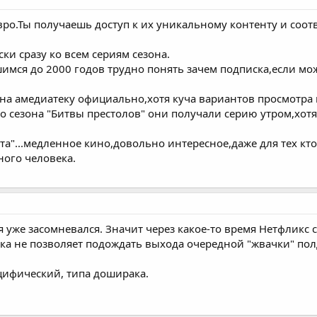
 евро.Ты получаешь доступ к их уникальному контенту и соо
ки сразу ко всем сериям сезона.
мся до 2000 годов трудно понять зачем подписка,если мож
а амедиатеку официально,хотя куча вариантов просмотра в 
 сезона "Битвы престолов" они получали серию утром,хотя 
та"...медленное кино,довольно интересное,даже для тех кт
ного человека.
 я уже засомневался. Значит через какое-то время Нетфликс
мка не позволяет подождать выхода очередной "жвачки" по
ецифический, типа доширака.