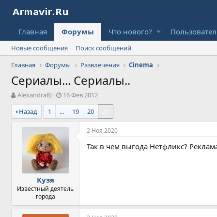
Главная
Форумы
Что нового?
Пользовате
Новые сообщения
Поиск сообщений
Главная
Форумы
Развлечения
Cinema
Сериалы... Сериалы..
А
Д
Alexandra8)
16 Фев 2012
в
а
Назад
1
...
19
20
21
т
т
о
а
р
н
2 Ноя 2020
т
а
Так в чем выгода Нетфликс? Реклама
е
ч
м
а
ы
л
а
Кузя
Известный деятель
города