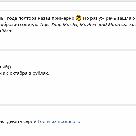
алы, года полтора назад примерно
Но раз уж речь зашла о
ообразия советую
Tiger King: Murder, Mayhem and Madness, е
зайдет
ный))
,а с октября в рублях.
рел девять серий
Гости из прошлого