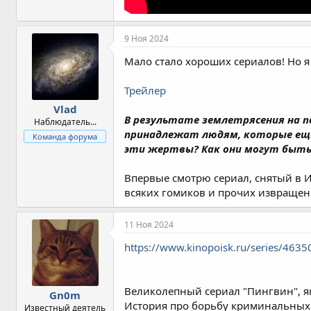
9 Ноя 2024
Мало стало хороших сериалов! Но я
Трейлер
Vlad
В результате землетрясения на 
Наблюдатель...
принадлежат людям, которые еще
Команда форума
эти жертвы? Как они могут быть
Впервые смотрю сериал, снятый в Из
всяких гомиков и прочих извращен
11 Ноя 2024
https://www.kinopoisk.ru/series/4635
Великолепный сериал "Пингвин", як
Gn0m
История про борьбу криминальных кл
Известный деятель