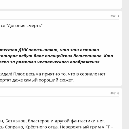
#413
ся "Догоняя смерть"
ы тестов ДНК показывают, что эти останки
которое ведут двое полицейских детективов. Кто
еко за рамками человеческого воображения.
жидал! Плюс весьма приятно то, что в сериале нет
портят даже самый хороший сюжет.
#414
, Бетмэнов, бластеров и другой фантастики нет.
сь Сопрано, Крёстного отца. Невероятный грим у ГГ –