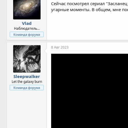
Сейчас посмотрел сериал "Засланец
угарные моменты. В общем, мне пон
Vlad
Наблюдатель...
Команда форума
8 Авг 2023
Sleepwalker
Let the galaxy burn
Команда форума