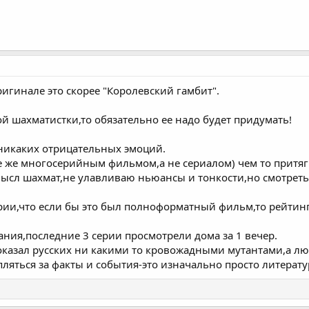
ригинале это скорее "Королевский гамбит".
ой шахматистки,то обязательно ее надо будет придумать!
 никаких отрицательных эмоций.
е же многосерийным фильмом,а не сериалом) чем то притяг
мысл шахмат,не улавливаю ньюансы и тонкости,но смотрет
рии,что если бы это был полноформатный фильм,то рейтинг
ния,последние 3 серии просмотрели дома за 1 вечер.
оказал русских ни какими то кровожадными мутантами,а 
пляться за факты и события-это изначально просто литерату