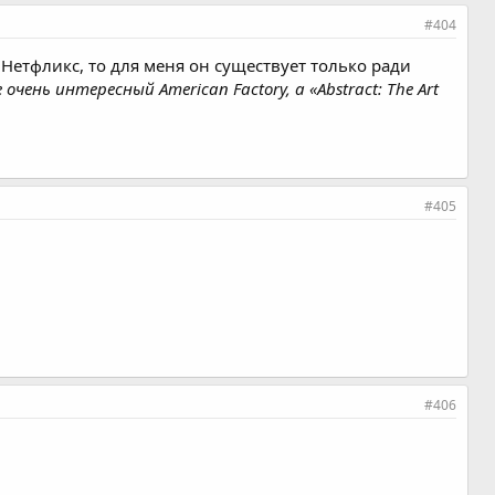
#404
 Нетфликс, то для меня он существует только ради
ще очень интересный
American Factory, а
«
Abstract: The Art
#405
#406