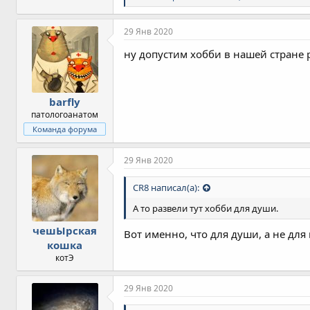
и
м
п
29 Янв 2020
а
т
ну допустим хобби в нашей стране 
и
и
:
barfly
патологоанатом
Команда форума
29 Янв 2020
CR8 написал(а):
А то развели тут хобби для души.
чешЫрская
Вот именно, что для души, а не дл
кошка
котЭ
29 Янв 2020