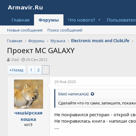
Главная
Форумы
Что нового?
Пользовате
Новые сообщения
Поиск сообщений
Главная
Форумы
Музыка
Electronic music and ClubLife
Проект MC GALAXY
А
Д
Vlad
29 Сен 2012
в
а
Назад
1
2
3
т
т
о
а
р
н
29 Янв 2020
т
а
е
ч
blast написал(а):
м
а
ы
л
Сделайте что-то сами, запишите, покажит
а
чешЫрская
Не понравился ресторан - открой с
кошка
Не понравилась книга - напиши св
котЭ
....