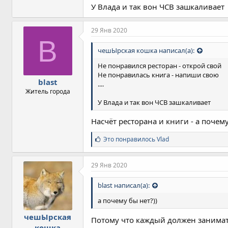
У Влада и так вон ЧСВ зашкаливает
29 Янв 2020
B
чешЫрская кошка написал(а):
Не понравился ресторан - открой свой
Не понравилась книга - напиши свою
blast
....
Житель города
У Влада и так вон ЧСВ зашкаливает
Насчёт ресторана и книги - а почему
С
Это понравилось
Vlad
и
м
п
29 Янв 2020
а
т
blast написал(а):
и
и
а почему бы нет?))
:
чешЫрская
Потому что каждый должен занимат
кошка