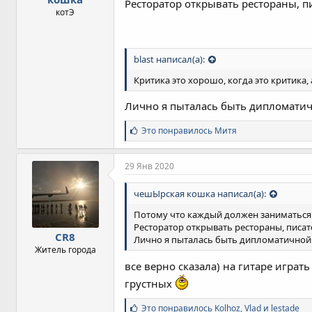
Ресторатор открывать рестораны, пи
котЭ
blast написал(а):
Критика это хорошо, когда это критика, 
Лично я пыталась быть дипломати
С
Это понравилось
Митя
и
м
п
29 Янв 2020
а
т
чешЫрская кошка написал(а):
и
и
Потому что каждый должен заниматься
:
Ресторатор открывать рестораны, писате
CR8
Лично я пыталась быть дипломатичной
Житель города
все верно сказала) на гитаре играт
грустных
С
Это понравилось
Kolhoz
,
Vlad
и
lestade