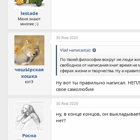
lestade
Меня знают
многие ;-)
30 Янв 2020
Vlad написал(а):
По твоей философии вокруг не люди жи
свободное от написания книг время не 
чешЫрская
сферах жизни и творчества. Ну а нравитс
кошка
котЭ
Ну вот ты правильно написал. НЕП
свое самолюбие
30 Янв 2020
ну, в конце концов, он выкладывает
нет?
Росна