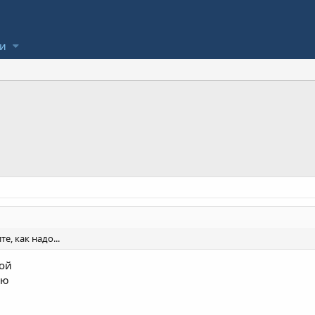
ли
е, как надо...
вой
ою