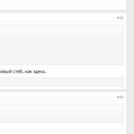
#42
овый стёб, как здесь.
#43