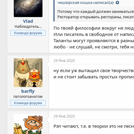
чешЫрская кошка написал(а):
Потому что каждый должен заниматься
Ресторатор открывать рестораны, писате
Vlad
Наблюдатель...
По твоей философии вокруг не люд
Команда форума
Или писатель в свободное от напис
Таланты могут проявляются в разных
любо - не слушай, не смотри, тебя н
29 Янв 2020
ну если уж вытащил свое творчество
и не стоит забывать простых пропис
barfly
патологоанатом
Команда форума
29 Янв 2020
Рэп читают, т.е. в теории это не пе