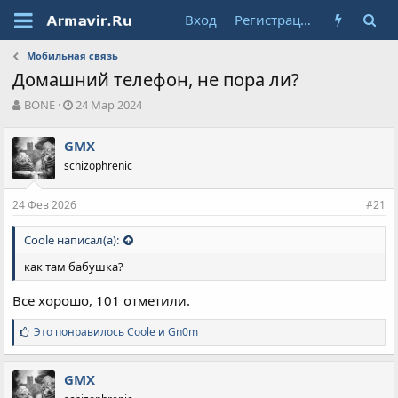
Вход
Регистрация
Мобильная связь
Домашний телефон, не пора ли?
А
Д
BONE
24 Мар 2024
в
а
т
т
GMX
о
а
schizophrenic
р
н
т
а
е
ч
24 Фев 2026
#21
м
а
ы
л
Coole написал(а):
а
как там бабушка?
Все хорошо, 101 отметили.
С
Это понравилось
Coole
и
Gn0m
и
м
п
GMX
а