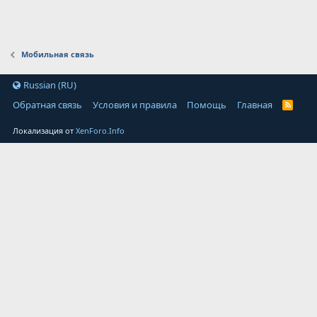
Мобильная связь
Russian (RU)
Обратная связь
Условия и правила
Помощь
Главная
Локализация от
XenForo.Info