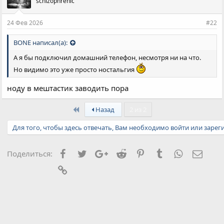
schizophrenic
т
и
и
24 Фев 2026
#22
:
BONE написал(а):
А я бы подключил домашний телефон, несмотря ни на что.
Но видимо это уже просто ностальгия
ноду в мештастик заводить пора
First
Назад
2 из 2
Для того, чтобы здесь отвечать, Вам необходимо войти или зарег
Facebook
Twitter
Google+
Reddit
Pinterest
Tumblr
WhatsApp
Элект
Поделиться:
Ссылка