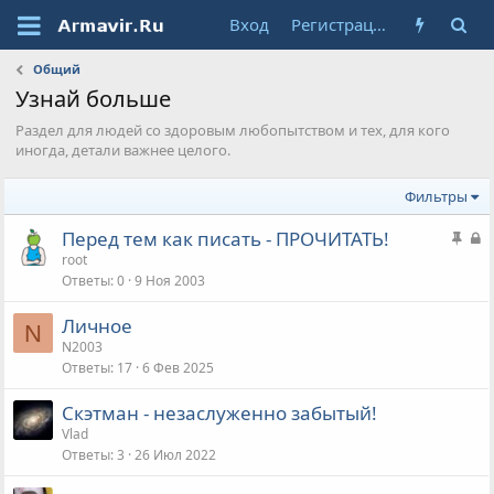
Вход
Регистрация
Общий
Узнай больше
Раздел для людей со здоровым любопытством и тех, для кого
иногда, детали важнее целого.
Фильтры
З
З
Перед тем как писать - ПРОЧИТАТЬ!
а
а
root
Ответы
0
9 Ноя 2003
к
к
р
р
Личное
е
ы
N
N2003
п
т
Ответы
17
6 Фев 2025
л
а
е
Скэтман - незаслуженно забытый!
н
Vlad
а
Ответы
3
26 Июл 2022