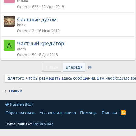
truelie
Ответы
656
23 Июн 2019
Сильные духом
brisk
Ответы
2
16 Июн 2019
Частный кредитор
A
atem
Ответы
50
8 Дек 2018
Last
1 из 29
Вперёд
Для того, чтобы размещать здесь сообщения, Вам необходимо вой
Общий
Russian (RU)
Обратная связь
Условия и правила
Помощь
Главная
Локализация от
XenForo.Info