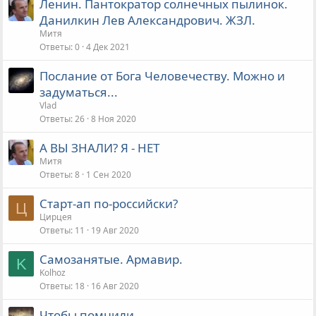
Ленин. Пантократор солнечных пылинок.
Данилкин Лев Александрович. ЖЗЛ.
Митя
Ответы
0
4 Дек 2021
Послание от Бога Человечеству. Можно и
задуматься...
Vlad
Ответы
26
8 Ноя 2020
А ВЫ ЗНАЛИ? Я - НЕТ
Митя
Ответы
8
1 Сен 2020
Старт-ап по-российски?
Ц
Цирцея
Ответы
11
19 Авг 2020
Самозанятые. Армавир.
K
Kolhoz
Ответы
18
16 Авг 2020
Чтобы помнили