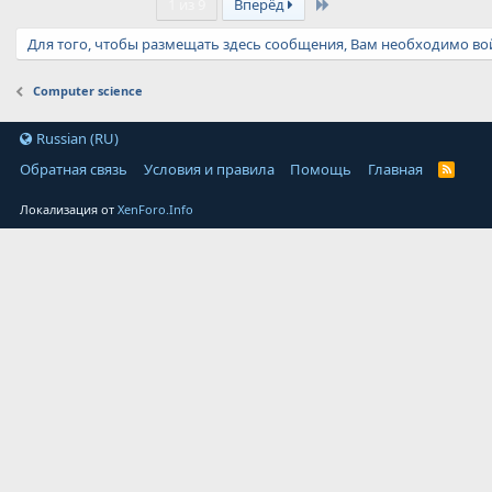
Last
1 из 9
Вперёд
Для того, чтобы размещать здесь сообщения, Вам необходимо вой
Computer science
Russian (RU)
Обратная связь
Условия и правила
Помощь
Главная
Локализация от
XenForo.Info