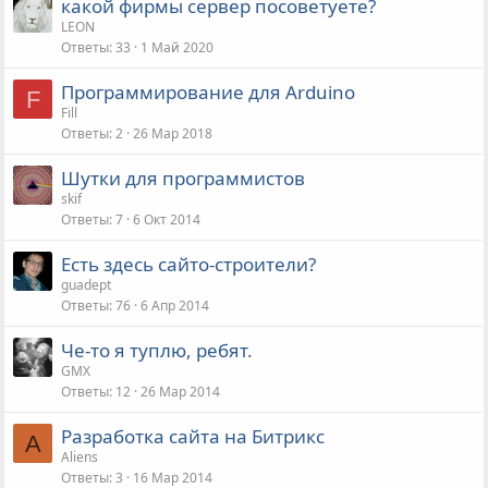
какой фирмы сервер посоветуете?
LEON
Ответы
33
1 Май 2020
Программирование для Arduino
F
Fill
Ответы
2
26 Мар 2018
Шутки для программистов
skif
Ответы
7
6 Окт 2014
Есть здесь сайто-строители?
guadept
Ответы
76
6 Апр 2014
Че-то я туплю, ребят.
GMX
Ответы
12
26 Мар 2014
Разработка сайта на Битрикс
A
Aliens
Ответы
3
16 Мар 2014