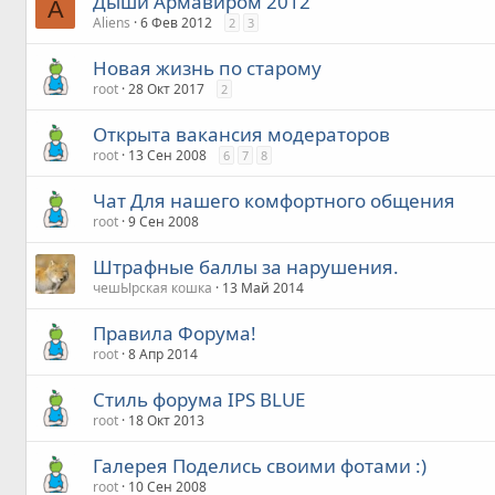
Дыши Армавиром 2012
A
Aliens
6 Фев 2012
2
3
Новая жизнь по старому
root
28 Окт 2017
2
Открыта вакансия модераторов
root
13 Сен 2008
6
7
8
Чат Для нашего комфортного общения
root
9 Сен 2008
Штрафные баллы за нарушения.
чешЫрская кошка
13 Май 2014
Правила Форума!
root
8 Апр 2014
Стиль форума IPS BLUE
root
18 Окт 2013
Галерея Поделись своими фотами :)
root
10 Сен 2008