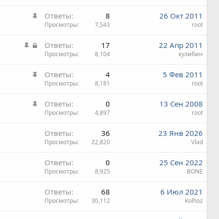
к
п
н
З
Ответы
8
26 Окт 2011
р
л
а
а
Просмотры
7,543
root
е
е
к
п
н
З
З
Ответы
17
22 Апр 2011
р
л
а
а
а
Просмотры
8,104
кулибин
е
е
к
к
п
н
З
Ответы
4
5 Фев 2011
р
р
л
а
а
Просмотры
8,181
root
е
ы
е
к
п
т
н
З
Ответы
0
13 Сен 2008
р
л
а
а
а
Просмотры
4,897
root
е
е
к
п
н
Ответы
36
23 Янв 2026
р
л
а
Просмотры
22,820
Vlad
е
е
п
н
Ответы
0
25 Сен 2022
л
а
Просмотры
8,925
BONE
е
н
Ответы
68
6 Июл 2021
а
Просмотры
30,112
Kolhoz