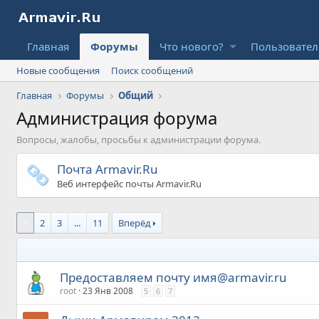
Главная
Форумы
Что нового?
Пользовате
Новые сообщения
Поиск сообщений
Главная
Форумы
Общий
Администрация форума
Вопросы, жалобы, просьбы к администрации форума.
Почта Armavir.Ru
Веб интерфейс почты Armavir.Ru
1
2
3
...
11
Вперёд
Предоставляем почту имя@armavir.ru
root
23 Янв 2008
5
6
7