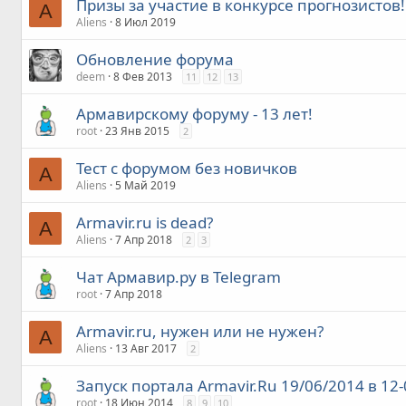
Призы за участие в конкурсе прогнозистов!
A
Aliens
8 Июл 2019
Обновление форума
deem
8 Фев 2013
11
12
13
Армавирскому форуму - 13 лет!
root
23 Янв 2015
2
Тест с форумом без новичков
A
Aliens
5 Май 2019
Armavir.ru is dead?
A
Aliens
7 Апр 2018
2
3
Чат Армавир.ру в Telegram
root
7 Апр 2018
Armavir.ru, нужен или не нужен?
A
Aliens
13 Авг 2017
2
Запуск портала Armavir.Ru 19/06/2014 в 12
root
18 Июн 2014
8
9
10