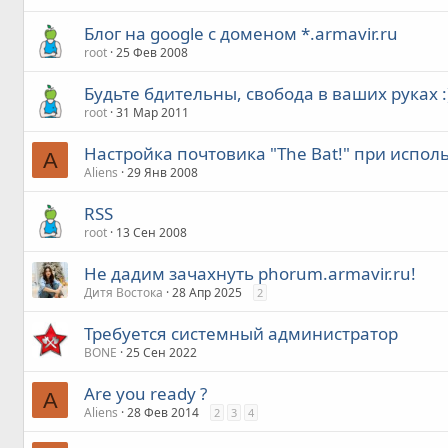
Блог на google с доменом *.armavir.ru
root
25 Фев 2008
Будьте бдительны, свобода в ваших руках :
root
31 Мар 2011
Настройка почтовика "The Bat!" при испо
A
Aliens
29 Янв 2008
RSS
root
13 Сен 2008
Не дадим зачахнуть phorum.armavir.ru!
Дитя Востока
28 Апр 2025
2
Требуется системный администратор
BONE
25 Сен 2022
Are you ready ?
A
Aliens
28 Фев 2014
2
3
4