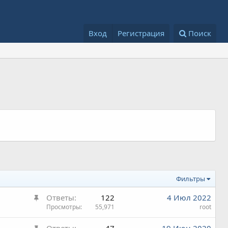
Вход
Регистрация
Поиск
Фильтры
З
Ответы
122
4 Июл 2022
а
Просмотры
55,971
root
к
З