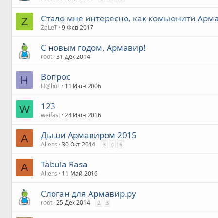
Стало мне интересно, как комьюнити Арм
Z
ZaLeT
9 Фев 2017
С новым годом, Армавир!
root
31 Дек 2014
Вопрос
H
H@hoL
11 Июн 2006
123
W
weifast
24 Июн 2016
Дыши Армавиром 2015
A
Aliens
30 Окт 2014
3
4
5
Tabula Rasa
A
Aliens
11 Май 2016
Слоган для Армавир.ру
root
25 Дек 2014
2
3