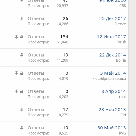
Ответы
47
19 Июн 2020
р
а
Просмотры
20,937
CR8
е
к
п
З
Ответы
26
25 Дек 2017
р
л
а
Просмотры
14,286
Freeze
е
е
к
п
н
З
З
Ответы
154
12 Июл 2017
р
л
а
а
а
Просмотры
61,048
brisk
е
е
к
к
п
н
З
Ответы
19
22 Дек 2014
р
р
л
а
а
Просмотры
11,209
Bol_la
е
ы
е
к
п
т
н
З
З
Ответы
0
13 Май 2014
р
л
а
а
а
а
Просмотры
4,019
чешЫрская кошка
е
е
к
к
п
н
З
З
Ответы
0
8 Апр 2014
р
р
л
а
а
а
Просмотры
4,202
root
е
ы
е
к
к
п
т
н
З
Ответы
17
28 Ноя 2013
р
р
л
а
а
а
Просмотры
10,279
JON
е
ы
е
к
п
т
н
З
Ответы
10
30 Май 2013
р
л
а
а
а
Просмотры
9,525
KVG
е
е