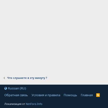
Что слушаете в эту минуту ?
Russian (RU)
Обратная связь
Условия и правила
Помощь
Главная
Локализация от
XenForo.Info