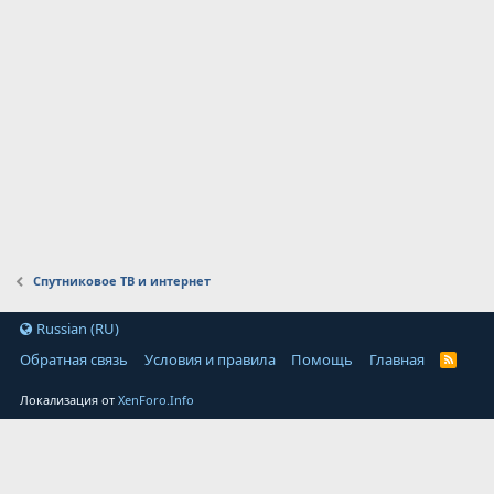
Спутниковое ТВ и интернет
Russian (RU)
Обратная связь
Условия и правила
Помощь
Главная
Локализация от
XenForo.Info