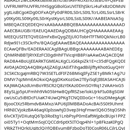
лежали и их туда же, пол руки, пол ноги и все в этом духе, я
конечно была красивая, но... Такие профессиональные
фотографы даром не нужны, хотя деффченка она прикольная.
Так, что совет,фотографируйте, как чувствуете, с творческим
подходом) а если профессионально хотите заняться этим
делом, думаю лучше, когда человек с опытом и стажем
подскажет и научит