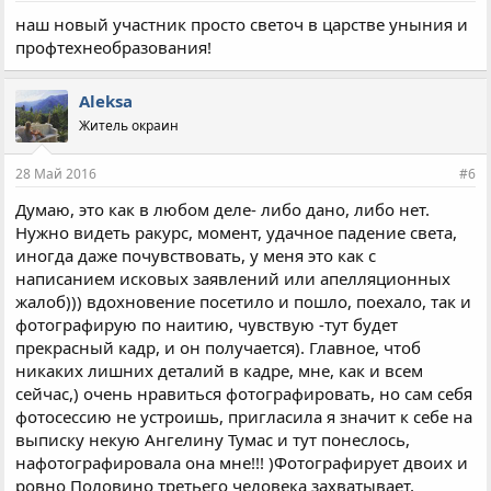
наш новый участник просто светоч в царстве уныния и
профтехнеобразования!
Aleksa
Житель окраин
28 Май 2016
#6
Думаю, это как в любом деле- либо дано, либо нет.
Нужно видеть ракурс, момент, удачное падение света,
иногда даже почувствовать, у меня это как с
написанием исковых заявлений или апелляционных
жалоб))) вдохновение посетило и пошло, поехало, так и
фотографирую по наитию, чувствую -тут будет
прекрасный кадр, и он получается). Главное, чтоб
никаких лишних деталий в кадре, мне, как и всем
сейчас,) очень нравиться фотографировать, но сам себя
фотосессию не устроишь, пригласила я значит к себе на
выписку некую Ангелину Тумас и тут понеслось,
нафотографировала она мне!!! )Фотографирует двоих и
ровно Половино третьего человека захватывает,