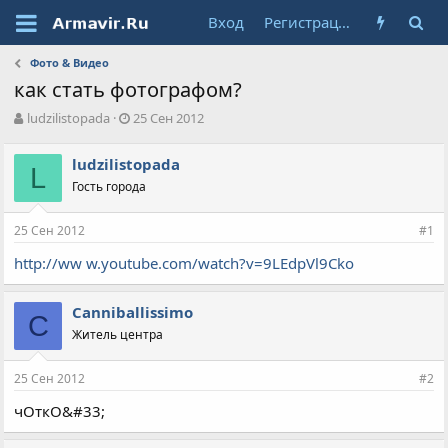
Вход
Регистрация
Фото & Видео
как стать фотографом?
А
Д
ludzilistopada
25 Сен 2012
в
а
т
т
ludzilistopada
о
L
а
Гость города
р
н
т
а
е
ч
25 Сен 2012
#1
м
а
ы
л
http://ww w.youtube.com/watch?v=9LEdpVl9Cko
а
Canniballissimo
C
Житель центра
25 Сен 2012
#2
чОткО&#33;