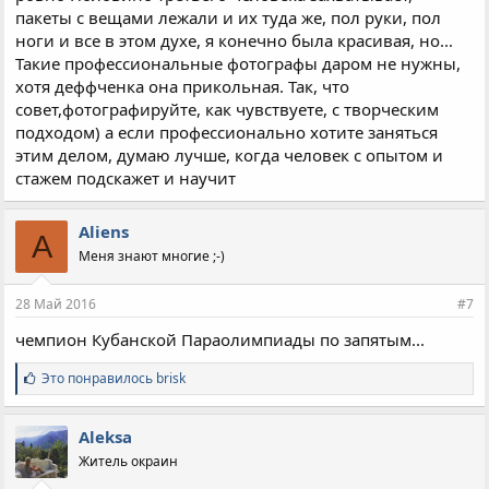
пакеты с вещами лежали и их туда же, пол руки, пол
ноги и все в этом духе, я конечно была красивая, но...
Такие профессиональные фотографы даром не нужны,
хотя деффченка она прикольная. Так, что
совет,фотографируйте, как чувствуете, с творческим
подходом) а если профессионально хотите заняться
этим делом, думаю лучше, когда человек с опытом и
стажем подскажет и научит
Aliens
A
Меня знают многие ;-)
28 Май 2016
#7
чемпион Кубанской Параолимпиады по запятым...
С
Это понравилось
brisk
и
м
п
Aleksa
а
Житель окраин
т
и