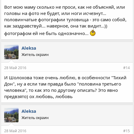
Вот мою маму сколько не проси, как не объясняй, или
головы на фото не будет, или ноги исчезнут...
половинчатые фотографии туловища - это само собой,
как заздравствуй... наверное, она так видит...))
фотографом ей не быть однозначно...
Aleksa
Житель окраин
28 Май 2016
#14
И Шолохова тоже очень люблю, в особенности "Тихий
Дон", ну а если там правда было "половина третьего
человека", то как это по другому описать? Это явно
предвзято) ох любовь, любовь
Aleksa
Житель окраин
28 Май 2016
#15