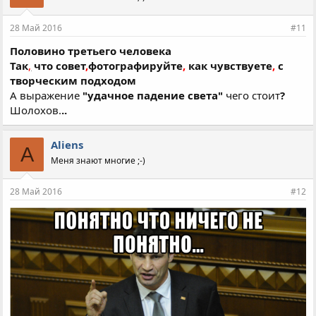
28 Май 2016
#11
Половино третьего человека
Так
,
что совет
,
фотографируйте
,
как чувствуете
,
с
творческим подходом
А выражение
"удачное падение света"
чего стоит
?
Шолохов.
..
Aliens
A
Меня знают многие ;-)
28 Май 2016
#12