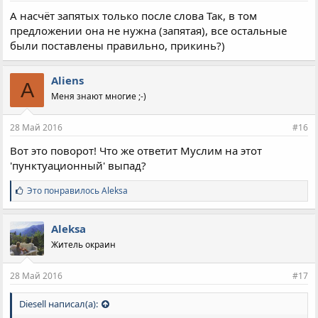
А насчёт запятых только после слова Так, в том
предложении она не нужна (запятая), все остальные
были поставлены правильно, прикинь?)
Aliens
A
Меня знают многие ;-)
28 Май 2016
#16
Вот это поворот! Что же ответит Муслим на этот
'пунктуационный' выпад?
С
Это понравилось
Aleksa
и
м
п
Aleksa
а
Житель окраин
т
и
и
28 Май 2016
#17
:
Diesell написал(а):