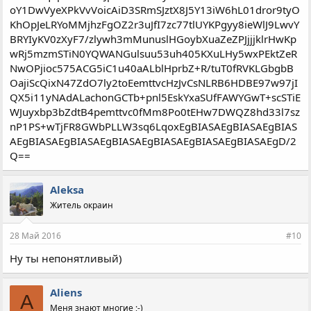
Aleksa
Житель окраин
28 Май 2016
#10
Ну ты непонятливый)
Aliens
A
Меня знают многие ;-)