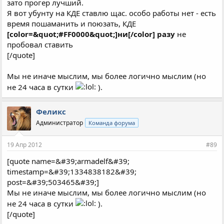
зато прогер лучший.
Я вот убунту на КДЕ ставлю щас. особо работы нет - есть
время пошаманить и поюзать, КДЕ
[color=&quot;#FF0000&quot;]ни[/color] разу
не
пробовал ставить
[/quote]
Мы не иначе мыслим, мы более логично мыслим (но
не 24 часа в сутки
).
Феликс
Администратор
Команда форума
19 Апр 2012
#89
[quote name=&#39;armadelf&#39;
timestamp=&#39;1334838182&#39;
post=&#39;503465&#39;]
Мы не иначе мыслим, мы более логично мыслим (но
не 24 часа в сутки
).
[/quote]