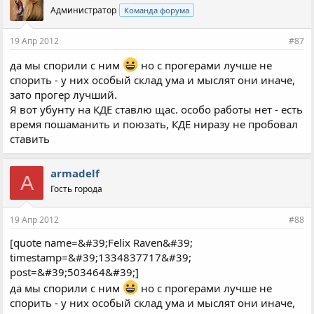
Администратор
Команда форума
19 Апр 2012
#87
да мы спорили с ним
но с прогерами лучше не
спорить - у них особый склад ума и мыслят они иначе,
зато прогер лучший.
Я вот убунту на КДЕ ставлю щас. особо работы нет - есть
время пошаманить и поюзать, КДЕ ниразу не пробовал
ставить
armadelf
A
Гость города
19 Апр 2012
#88
[quote name=&#39;Felix Raven&#39;
timestamp=&#39;1334837717&#39;
post=&#39;503464&#39;]
да мы спорили с ним
но с прогерами лучше не
спорить - у них особый склад ума и мыслят они иначе,