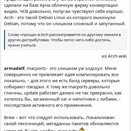
сделали на базе Арча облачную ферму конвертации
видео. ЧСВ довольно, попугаи чувствуют себя хорошо.
Arch - это такой Debian Linux из которого выкинули
Debian, потому что он слишком сложный и запутанный.
Слово «проще» в Arch рассматривается по-другому нежели в
других дистрибутивах. Чтобы легко чего-либо достичь,
нужно учиться.
из Arch-wiki​
armadelf
, macports - это слишком уж олдскул. Меня
совершенно не привлекает идея компилировать все
локально, – для этого же есть билд серверы, которые
собирают пэкэджи. К тому же macports довольно
глючны, update работает далеко не так прекрасно, как
хотелось бы, загаженный var и непотняки с либами, -
последствия активного его применения.
Brew – вот что следует использовать. Локализован
своей песочницей, метаданны пакетов обновляются
через git, быстр, удобен, pure ruby