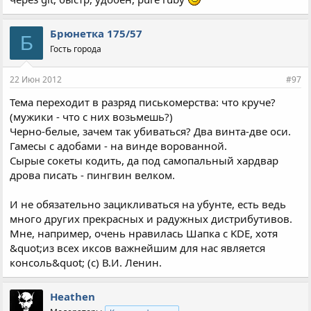
Бpюнeтка 175/57
Б
Гость города
22 Июн 2012
#97
Тема переходит в разряд писькомерства: что круче?
(мужики - что с них возьмешь?)
Черно-белые, зачем так убиваться? Два винта-две оси.
Гамесы с адобами - на винде ворованной.
Сырые сокеты кодить, да под самопальный хардвар
дрова писать - пингвин велком.
И не обязательно зацикливаться на убунте, есть ведь
много других прекрасных и радужных дистрибутивов.
Мне, например, очень нравилась Шапка с KDE, хотя
&quot;из всех иксов важнейшим для нас является
консоль&quot; (с) В.И. Ленин.
Heathen