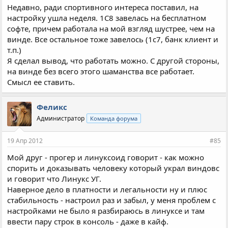
Недавно, ради спортивного интереса поставил, на
настройку ушла неделя. 1С8 завелась на бесплатном
софте, причем работала на мой взгляд шустрее, чем на
винде. Все остальное тоже завелось (1с7, банк клиент и
т.п.)
Я сделал вывод, что работать можно. С другой стороны,
на винде без всего этого шаманства все работает.
Смысл ее ставить.
Феликс
Администратор
Команда форума
19 Апр 2012
#85
Мой друг - прогер и линуксоид говорит - как можно
спорить и доказывать человеку который украл виндовс
и говорит что Линукс УГ.
Наверное дело в платности и легальности ну и плюс
стабильность - настроил раз и забыл, у меня проблем с
настройками не было я разбираюсь в линуксе и там
ввести пару строк в консоль - даже в кайф.