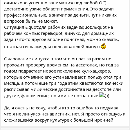
одинаково успешно заниматься под любой ОС) –
достаточно узкие области применения. Это задачи
профессиональные, а значит за деньги. Тут никаких
вопросов быть не может.
Ситуация &quot;для рабочих задач&quot;/&quot;на
рабочем компьютере&quot; линукс, для домащних
задач что-то другое вполне понятная, можно сказать,
штатная ситуация для пользователей линукс
Очарование линукса в том что он раз за разом не
проходит проверку временем на десктопах, но год за
годом подрастает новое поколение кул-хацкеров,
которые отчаянно его устанавливают, пользуются три
месяца, а потом еще три года этим хвастаются всячески
расписывая мифические достоинства на десктопе или
другие, фактические, но ими не познанные
)
Да, я очень не хочу, чтобы кто-то ошибочно подумал,
что я не линуксо-ненавистник, нет. Я просто отношусь к
сложившейся вокруг культуре с большой иронией.