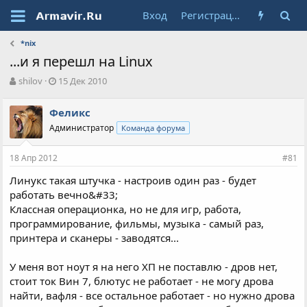
Вход
Регистрация
*nix
...и я перешл на Linux
А
Д
shilov
15 Дек 2010
в
а
т
т
Феликс
о
а
Администратор
Команда форума
р
н
т
а
е
ч
18 Апр 2012
#81
м
а
ы
л
Линукс такая штучка - настроив один раз - будет
а
работать вечно&#33;
Классная операционка, но не для игр, работа,
программирование, фильмы, музыка - самый раз,
принтера и сканеры - заводятся...
У меня вот ноут я на него ХП не поставлю - дров нет,
стоит ток Вин 7, блютус не работает - не могу дрова
найти, вафля - все остальное работает - но нужно дрова