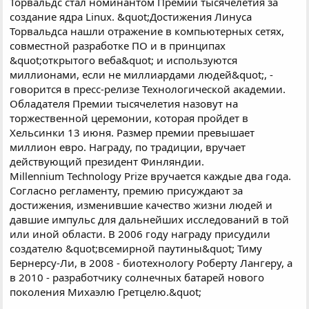
Торвальдс стал номинантом Премии тысячелетия за
создание ядра Linux. &quot;Достижения Линуса
Торвальдса нашли отражение в компьютерных сетях,
совместной разработке ПО и в принципах
&quot;открытого веба&quot; и используются
миллионами, если не миллиардами людей&quot;, -
говорится в пресс-релизе Технологической академии.
Обладателя Премии тысячелетия назовут на
торжественной церемонии, которая пройдет в
Хельсинки 13 июня. Размер премии превышает
миллион евро. Награду, по традиции, вручает
действующий президент Финляндии.
Millennium Technology Prize вручается каждые два года.
Согласно регламенту, премию присуждают за
достижения, изменившие качество жизни людей и
давшие импульс для дальнейших исследований в той
или иной области. В 2006 году награду присудили
создателю &quot;всемирной паутины&quot; Тиму
Бернерсу-Ли, в 2008 - биотехнологу Роберту Лангеру, а
в 2010 - разработчику солнечных батарей нового
поколения Михаэлю Гретцелю.&quot;