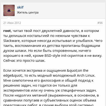
skif
Житель центра
21 Июн 2012
#96
root
, читал твой пост двухлетней давности, в котором
ты делишься ностальгией по нежным чувствам к
Slackware, которые некогда испытывал и улыбался. Чего
таить, воспоминания из детства пропитаны бодрящим
духом шлаки. Но если быть откровенным, ничего
хорошего в ней, кроме BSD-style init-скриптов я не вижу.
Сейчас это просто шлак.
Если хочется экстрима и ощущения &quot;on the
edge&quot;, то есть модный молодежный Arch Linux.
Мне симпотична его философия и общий подход к
решению задач, но годится он только для
экспериментов или ну очень уж специфичных задач.
После недолгих метаний (выраженных, в основном, в
сравнении попугаев и субъективных оценок объема
предстоящих работ, в случае выбора этой системы),