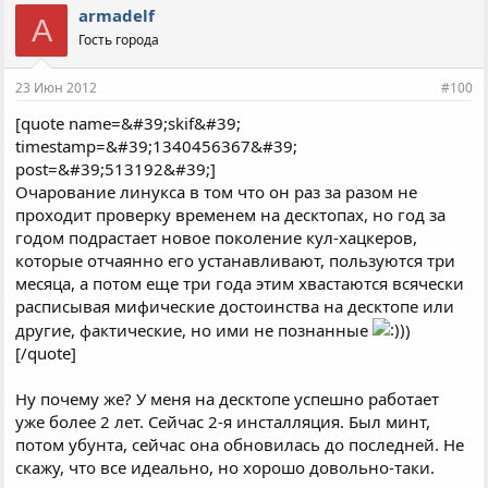
armadelf
A
Гость города
23 Июн 2012
#100
[quote name=&#39;skif&#39;
timestamp=&#39;1340456367&#39;
post=&#39;513192&#39;]
Очарование линукса в том что он раз за разом не
проходит проверку временем на десктопах, но год за
годом подрастает новое поколение кул-хацкеров,
которые отчаянно его устанавливают, пользуются три
месяца, а потом еще три года этим хвастаются всячески
расписывая мифические достоинства на десктопе или
другие, фактические, но ими не познанные
)
[/quote]
Ну почему же? У меня на десктопе успешно работает
уже более 2 лет. Сейчас 2-я инсталляция. Был минт,
потом убунта, сейчас она обновилась до последней. Не
скажу, что все идеально, но хорошо довольно-таки.