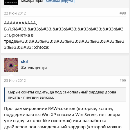
Модераторы
Команда форума
22 Июн 2012
#98
ААААААААААА,
Б.Л.Я&#33;&#33;&#33;&#33;&#33;&#33;&#33;&#33;&#3
3; Брюнетка в
треде&#33;&#33;&#33;&#33;&#33;&#33;&#33;&#33;&#3
3;&#33;&#33; :chtoza:
skif
Житель центра
23 Июн 2012
#99
Сырые сокеты кодить, да под самопальный хардвар дрова
писать - пингвин велком.
Программирование RAW-сокетов (которые, кстати,
поддерживаются Win XP и всеми Win Server, не говоря
уже о других unix-like системах) или разработка
драйверов под самодельный хардвар (которой можно