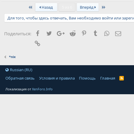
First
Last
Назад
5 из 6
Вперёд
Для того, чтобы здесь отвечать, Вам необходимо войти или зарег
Facebook
Twitter
Google+
Reddit
Pinterest
Tumblr
WhatsApp
Элект
Поделиться:
Ссылка
*nix
Russian (RU)
Обратная связь
Условия и правила
Помощь
Главная
Локализация от
XenForo.Info