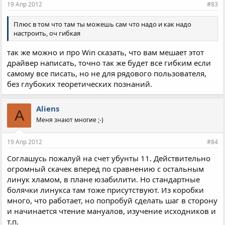
19 Апр 2012
#83
Плюс в том что там ты можешь сам что надо и как надо
настроить, оч гибкая
так же можно и про Win сказать, что вам мешает этот
драйвер написать, точно так же будет все гибким если
самому все писать, но не для рядового пользователя,
без глубоких теоретических познаний.
Aliens
A
Меня знают многие ;-)
19 Апр 2012
#84
Соглашусь пожалуй на счет убунты 11. Действительно
огромный скачек вперед по сравнению с остальным
линук хламом, в плане юзабилити. Но стандартные
болячки линукса там тоже присутствуют. Из коробки
много, что работает, но попробуй сделать шаг в сторону
и начинается чтение мануалов, изучение исходников и
т.п.