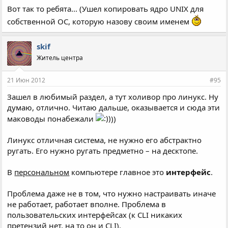
Вот так то ребята... (Ушел копировать ядро UNIX для
собственной ОС, которую назову своим именем
skif
Житель центра
21 Июн 2012
#95
Зашел в любимый раздел, а тут холивор про линукс. Ну
думаю, отлично. Читаю дальше, оказывается и сюда эти
маководы понабежали
))
Линукс отличная система, не нужно его абстрактно
ругать. Его нужно ругать предметно – на десктопе.
В
персональном
компьютере главное это
интерфейс
.
Проблема даже не в том, что нужно настраивать иначе
не работает, работает вполне. Проблема в
пользовательских интерфейсах (к CLI никаких
претензий нет, на то он и CLI).