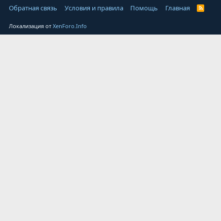
Обратная связь
Условия и правила
Помощь
Главная
Локализация от
XenForo.Info