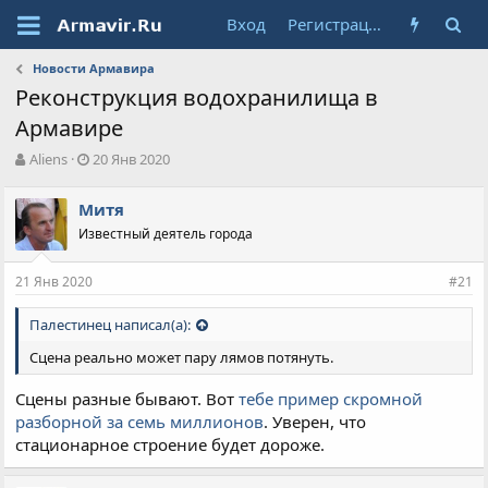
Вход
Регистрация
Новости Армавира
Реконструкция водохранилища в
Армавире
А
Д
Aliens
20 Янв 2020
в
а
т
т
Митя
о
а
Известный деятель города
р
н
т
а
е
ч
21 Янв 2020
#21
м
а
ы
л
Палестинец написал(а):
а
Сцена реально может пару лямов потянуть.
Сцены разные бывают. Вот
тебе пример скромной
разборной за семь миллионов
. Уверен, что
стационарное строение будет дороже.