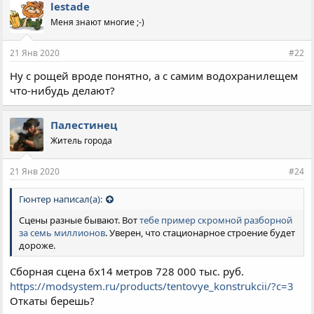
lestade
Меня знают многие ;-)
21 Янв 2020
#22
Ну с рощей вроде понятно, а с самим водохранилещем
что-нибудь делают?
Палестинец
Житель города
21 Янв 2020
#24
Гюнтер написал(а):
Сцены разные бывают. Вот
тебе пример скромной разборной
за семь миллионов
. Уверен, что стационарное строение будет
дороже.
Сборная сцена 6х14 метров 728 000 тыс. руб.
https://modsystem.ru/products/tentovye_konstrukcii/?c=3
Откаты берешь?