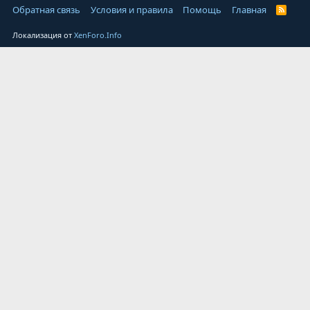
Обратная связь
Условия и правила
Помощь
Главная
Локализация от
XenForo.Info