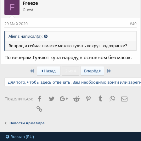
Freeze
F
Guest
29 Май 2020
#40
Aliens написал(а):
Вопрос, а сейчас в маске можно гулять вокруг водохранки?
По вечерам.Гуляют куча народу,в основном без масок.
First
Last
Назад
2 из 4
Вперёд
Для того, чтобы здесь отвечать, Вам необходимо войти или зарег
Facebook
Twitter
Google+
Reddit
Pinterest
Tumblr
WhatsApp
Элект
Поделиться:
Ссылка
Новости Армавира
Russian (RU)