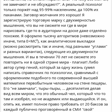
не замечают и не обсуждают?". А реальный психолог
только поржёт над 95-99% населением, да 100% их
паханами. Заговор молчания это хорошо! Я
зарегистрирую торговую марку с двухмерностью
мышления, что вы не сможете ни где в мире
нарисовать где-то в аудитории на доске даже отделёно
похожее. Я оформлю тысячу алгоритмов (невозможно
иначе, типа Е=МС²), как аналитические выкладки
(можно рассмотреть так и иначе, под разными "углами"
и разных вариантах), следующие из двухмерности
мышления. И вы в течении 70 лет не сможете это
повторить ни в одной стране мира - плагиат! Либо
автор супер гений, который за одну жизнь сумел
написать справочник по психологии, сравнимый с
оформлением подобного по современной высшей
математике первобытным человеком на стене пещеры.
Его "не замечали", тыры-пыры, ... десятилетия делая
вид всем миром, что это обычный чел, который что-то
там и изобрёл, но не академик или выдающийся. И он,
опять же, имеет полное право требовать от 20 баксов за
каждый публично проговорённый в СМИ "свой"