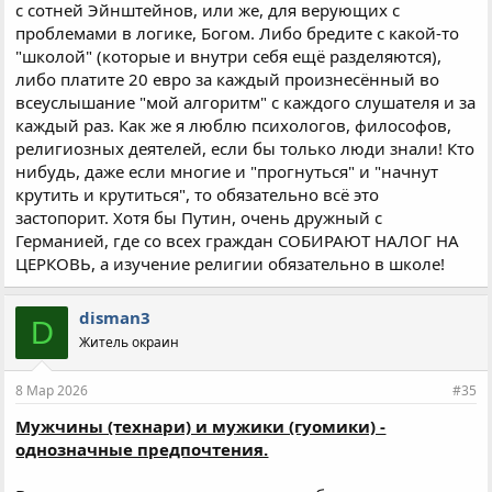
с сотней Эйнштейнов, или же, для верующих с
проблемами в логике, Богом. Либо бредите с какой-то
"школой" (которые и внутри себя ещё разделяются),
либо платите 20 евро за каждый произнесённый во
всеуслышание "мой алгоритм" с каждого слушателя и за
каждый раз. Как же я люблю психологов, философов,
религиозных деятелей, если бы только люди знали! Кто
нибудь, даже если многие и "прогнуться" и "начнут
крутить и крутиться", то обязательно всё это
застопорит. Хотя бы Путин, очень дружный с
Германией, где со всех граждан СОБИРАЮТ НАЛОГ НА
ЦЕРКОВЬ, а изучение религии обязательно в школе!
disman3
D
Житель окраин
8 Мар 2026
#35
Мужчины (технари) и мужики (гуомики) -
однозначные предпочтения.