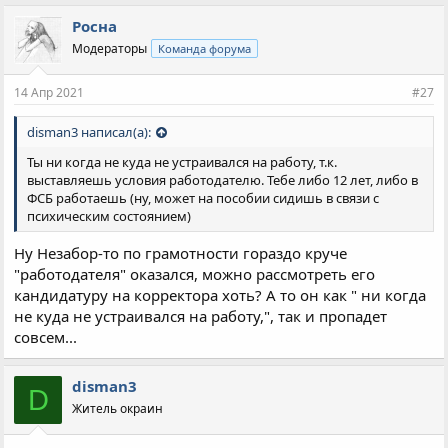
Росна
Модераторы
Команда форума
14 Апр 2021
#27
disman3 написал(а):
Ты ни когда не куда не устраивался на работу, т.к.
выставляешь условия работодателю. Тебе либо 12 лет, либо в
ФСБ работаешь (ну, может на пособии сидишь в связи с
психическим состоянием)
Ну Незабор-то по грамотности гораздо круче
"работодателя" оказался, можно рассмотреть его
кандидатуру на корректора хоть? А то он как " ни когда
не куда не устраивался на работу,", так и пропадет
совсем...
disman3
D
Житель окраин