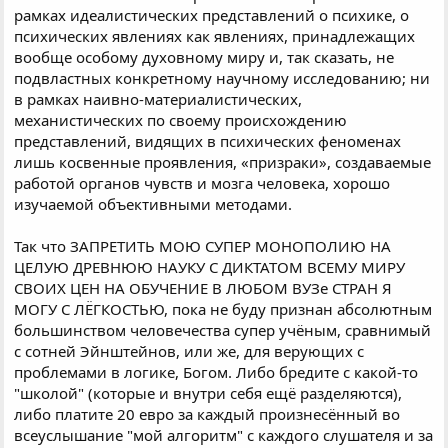
рамках идеалистических представлений о психике, о
психических явлениях как явлениях, принадлежащих
вообще особому духовному миру и, так сказать, не
подвластных конкретному научному исследованию; ни
в рамках наивно-материалистических,
механистических по своему происхождению
представлений, видящих в психических феноменах
лишь косвенные проявления, «призраки», создаваемые
работой органов чувств и мозга человека, хорошо
изучаемой объективными методами.
Так что ЗАПРЕТИТЬ МОЮ СУПЕР МОНОПОЛИЮ НА
ЦЕЛУЮ ДРЕВНЮЮ НАУКУ С ДИКТАТОМ ВСЕМУ МИРУ
СВОИХ ЦЕН НА ОБУЧЕНИЕ В ЛЮБОМ ВУЗе СТРАН Я
МОГУ С ЛЁГКОСТЬЮ, пока не буду признан абсолютным
большинством человечества супер учёным, сравнимый
с сотней Эйнштейнов, или же, для верующих с
проблемами в логике, Богом. Либо бредите с какой-то
"школой" (которые и внутри себя ещё разделяются),
либо платите 20 евро за каждый произнесённый во
всеуслышание "мой алгоритм" с каждого слушателя и за