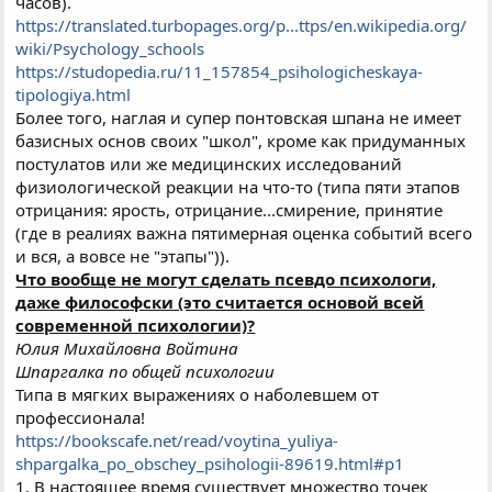
часов).
https://translated.turbopages.org/p...ttps/en.wikipedia.org/
wiki/Psychology_schools
https://studopedia.ru/11_157854_psihologicheskaya-
tipologiya.html
Более того, наглая и супер понтовская шпана не имеет
базисных основ своих "школ", кроме как придуманных
постулатов или же медицинских исследований
физиологической реакции на что-то (типа пяти этапов
отрицания: ярость, отрицание...смирение, принятие
(где в реалиях важна пятимерная оценка событий всего
и вся, а вовсе не "этапы")).
Что вообще не могут сделать псевдо психологи,
даже философски (это считается основой всей
современной психологии)?
Юлия Михайловна Войтина
Шпаргалка по общей психологии
Типа в мягких выражениях о наболевшем от
профессионала!
https://bookscafe.net/read/voytina_yuliya-
shpargalka_po_obschey_psihologii-89619.html#p1
1. В настоящее время существует множество точек