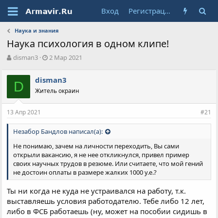
Вход
Регистрация
Наука и знания
Наука психология в одном клипе!
А
Д
disman3
2 Мар 2021
в
а
т
т
disman3
о
D
а
Житель окраин
р
н
т
а
е
ч
13 Апр 2021
#21
м
а
ы
л
Незабор Бандлов написал(а):
а
Не понимаю, зачем на личности переходить, Вы сами
открыли вакансию, я не нее откликнулся, привел пример
своих научных трудов в резюме. Или считаете, что мой гений
не достоин оплаты в размере жалких 1000 у.е.?
Ты ни когда не куда не устраивался на работу, т.к.
выставляешь условия работодателю. Тебе либо 12 лет,
либо в ФСБ работаешь (ну, может на пособии сидишь в