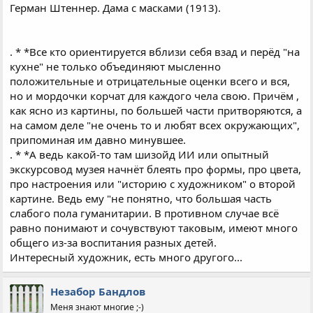
Герман Штеннер. Дама с масками (1913).
. * *Все кто ориентируется вблизи себя взад и перёд "на
кухне" не только объединяют мысленно
положительные и отрицательные оценки всего и вся,
но и мордочки корчат для каждого чела свою. Причём ,
как ясно из картины, по большей части притворяются, а
на самом деле "не очень то и любят всех окружающих",
припоминая им давно минувшее.
. * *А ведь какой-то там шизойд ИИ или опытный
экскурсовод музея начнёт блеять про формы, про цвета,
про настроения или "историю с художником" о второй
картине. Ведь ему "не понятно, что большая часть
слабого пола гуманитарии. В противном случае всё
равно понимают и сочувствуют таковым, имеют много
общего из-за воспитания разных детей.
Интересный художник, есть много другого...
Незабор Бандлов
Меня знают многие ;-)