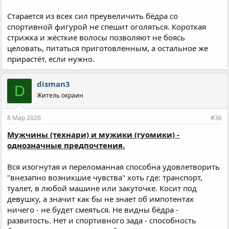
Старается из всех сил преувеличить бёдра со
спортивной фигурой не спешит оголяться. Короткая
стрижка и жёсткие волосы позволяют не боясь
целовать, питаться приготовленным, а остальное же
прирастёт, если нужно.
disman3
D
Житель окраин
8 Мар 2026
#36
Мужчины (технари) и мужики (гуомики) -
однозначные предпочтения.
Вся изогнутая и переломанная способна удовлетворить
"внезапно возникшие чувства" хоть где: транспорт,
туалет, в любой машине или закуточке. Косит под
девушку, а значит как бы не знает об импотентах
ничего - не будет смеяться. Не видны бёдра -
развитость. Нет и спортивного зада - способность