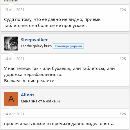
13 Апр 2021
#24
Судя по тому, что ее давно не видно, приемы
таблеточек она больше не пропускает.
Sleepwalker
Let the galaxy burn
Команда форума
14 Апр 2021
#25
У нас теперь так - или бухаешь, или таблетосы, или
дорожка неразбавленного.
Велкам ту нью реалити
Aliens
A
Меня знают многие ;-)
14 Апр 2021
#26
пролечилась какое то время.недавно видел опять...