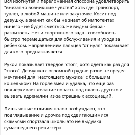
Вся изогнутая и переломанная способна удовлетворить
"внезапно возникшие чувства" хоть где: транспорт,
туалет, в любой машине или закуточке. Косит под
девушку, а значит как бы не знает об импотентах
ничего - не будет смеяться. Не видны бёдра -
развитость. Нет и спортивного зада - способность
быстро перемещаться для обслуживания и ухода за
ребёнком. Направлением пальцев "от нуля" показывает
для кого предназначается.
Рукой показывает твёрдое "стоп", хотя одета как раз для
"этого". Девчушка с огромной грудью разве не предел
мечтаний для "настоящего мужика" с большим
кошельком? На горле змеи и удавка, что ещё раз
подчёркивает желание попасть под власть другого и
вызвать адреналин из-за страшных ассоциаций.
Лишь явные отличия полов возбуждают, что
подглядывание и дрочка под сдвигающимися
скамьями спортзала школы это не выдумка
сумасшедшего режиссёра.