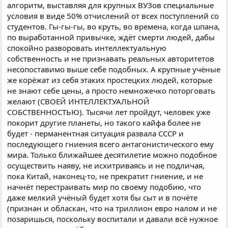
алгоритм, выставляя для крупных ВУЗов специальные
условия в виде 50% отчислений от всех поступлений со
студентов. Гы-гы-гы, во круть, во времена, когда шпана,
по выработанной привычке, ждёт смерти людей, дабы
спокойно разворовать интеллектуальную
собственность и не признавать реальных авторитетов
несопоставимо выше себе подобных. А крупные учёные
же корёжат из себя этаких простецких людей, которые
не знают себе цены, а просто немножечко поторговать
желают (СВОЕЙ ИНТЕЛЛЕКТУАЛЬНОЙ
СОБСТВЕННОСТЬЮ). Тысячи лет пройдут, человек уже
покорит другие планеты, но такого кайфа более не
будет - перманентная ситуация развала СССР и
последующего гниения всего антагонистического ему
мира. Только ближайшее десятилетие можно подобное
осуществить наяву, не исхитриваясь и не подличая,
пока Китай, наконец-то, не прекратит гниение, и не
начнёт перестраивать мир по своему подобию, что
даже мелкий учёный будет хотя бы сыт и в почёте
(признан и обласкан, что на триллион евро налом и не
позаришься, поскольку воспитали и давали всё нужное