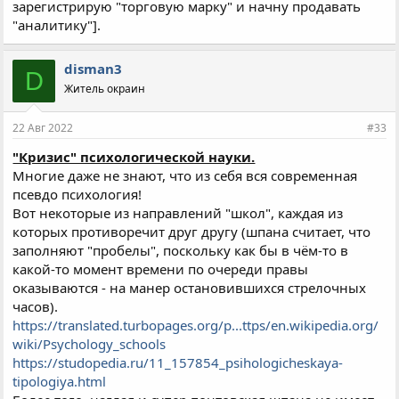
зарегистрирую "торговую марку" и начну продавать
"аналитику"].
disman3
D
Житель окраин
22 Авг 2022
#33
"Кризис" психологической науки.
Многие даже не знают, что из себя вся современная
псевдо психология!
Вот некоторые из направлений "школ", каждая из
которых противоречит друг другу (шпана считает, что
заполняют "пробелы", поскольку как бы в чём-то в
какой-то момент времени по очереди правы
оказываются - на манер остановившихся стрелочных
часов).
https://translated.turbopages.org/p...ttps/en.wikipedia.org/
wiki/Psychology_schools
https://studopedia.ru/11_157854_psihologicheskaya-
tipologiya.html