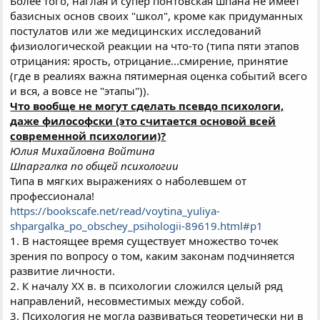
Более того, наглая и супер понтовская шпана не имеет
базисных основ своих "школ", кроме как придуманных
постулатов или же медицинских исследований
физиологической реакции на что-то (типа пяти этапов
отрицания: ярость, отрицание...смирение, принятие
(где в реалиях важна пятимерная оценка событий всего
и вся, а вовсе не "этапы")).
Что вообще не могут сделать псевдо психологи,
даже философски (это считается основой всей
современной психологии)?
Юлия Михайловна Войтина
Шпаргалка по общей психологии
Типа в мягких выражениях о наболевшем от
профессионала!
https://bookscafe.net/read/voytina_yuliya-
shpargalka_po_obschey_psihologii-89619.html#p1
1. В настоящее время существует множество точек
зрения по вопросу о том, каким законам подчиняется
развитие личности.
2. К началу XX в. в психологии сложился целый ряд
направлений, несовместимых между собой.
3. Психология не могла развиваться теоретически ни в