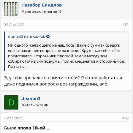
Незабор Бандлов
Меня знают многие ;-)
24 Апр 2021
#31
disman3 написал(а):
Ни одного желающего не нашлось! Даже о суммах средств
вознаграждения вопроса не возникло! Круто, так себе всё и
представлял. Сторонники плоской Земли между тем
собираются на симпозиумы, полно меценатов и сторонников.
Гы-гы-гы.
Э, у тебя провалы в памяти чтоли? Я готов работать и
даже поднимал вопрос о вознаграждении, алё.
disman3
D
Житель окраин
3 Авг 2022
#32
Была эпоха Ей-ей...