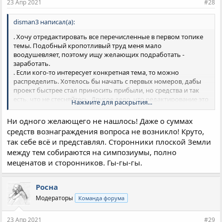
23 Апр 2021
#28
disman3 написал(а):
. Хочу отредактировать все перечисленные в первом топике
темы. Подобный кропотливый труд меня мало
воодушевляет, поэтому ищу желающих подработать -
заработать.
. Если кого-то интересует конкретная тема, то можно
распределить. Хотелось бы начать с первых номеров, дабы
проект быстрее стал приносить прибыли, но средства и так
есть, что не стесняйтесь. Другое дело, что редактирование это
Нажмите для раскрытия...
не поиск ошибок или литературная обработка текстов, а
объединение нескольких и более тем в целостное
Ни одного желающего не нашлось! Даже о суммах
повествование. Могу желающим выслать все материалы по
средств вознаграждения вопроса не возникло! Круто,
конкретной теме, дабы разговор носил предметный характер
так себе всё и представлял. Сторонники плоской Земли
по объёму работ и соответствующей оплате. Более всего
между тем собираются на симпозиумы, полно
меня интересуют люди, которые прочли хотя бы половину из
опубликованного на форумах, т.к. не хочется заниматься
меценатов и сторонников. Гы-гы-гы.
просветительской деятельностью среди псевдо психологов,
которые быстренько из учеников станут «учителями» на
Росна
«законных основаниях» (начнут красть мою
интеллектуальную собственность путём преподавания или
Модераторы
Команда форума
выпуска аналогичных статей под другими названиями). Так
что если вы технарь и имеете склонность к физике и
23 Апр 2021
#29