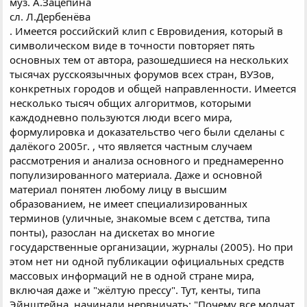
муз. А.Зацепина
сл. Л.Дербенёва
. Имеется российский клип с Евровидения, который в
символическом виде в точности повторяет пять
основных тем от автора, разошедшиеся на нескольких
тысячах русскоязычных форумов всех стран, ВУЗов,
конкретных городов и общей направленности. Имеется
несколько тысяч общих алгоритмов, которыми
каждодневно пользуются люди всего мира,
формулировка и доказательство чего были сделаны с
далёкого 2005г. , что является частным случаем
рассмотрения и анализа основного и преднамеренно
популизированного материала. Даже и основной
материал понятен любому лицу в высшим
образованием, не имеет специализированных
терминов (уличные, знакомые всем с детства, типа
понты), разослан на дискетах во многие
государственные организации, журналы (2005). Но при
этом нет ни одной публикации официальных средств
массовых информаций не в одной стране мира,
включая даже и "жёлтую прессу". Тут, кенты, типа
Эйнштейна, начинали нервничать: "Почему все молчат,