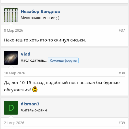
Незабор Бандлов
Меня знают многие ;-)
8 Мар 2026
#37
Наконец-то хоть кто-то скинул сиськи.
Vlad
Наблюдатель...
Команда форума
10 Мар 2026
#38
Да, лет 10-15 назад подобный пост вызвал бы бурные
обсуждения!
disman3
D
Житель окраин
21 Апр 2026
#39