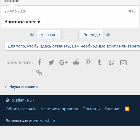
23 Апр 2026
#40
Вайнона клевая
First
Last
Назад
2 из 3
Вперёд
Для того, чтобы здесь отвечать, Вам необходимо войти или зарег
Facebook
Twitter
Google+
Reddit
Pinterest
Tumblr
WhatsApp
Элект
Поделиться:
Ссылка
Наука и знания
Russian (RU)
Обратная связь
Условия и правила
Помощь
Главная
Локализация от
XenForo.Info