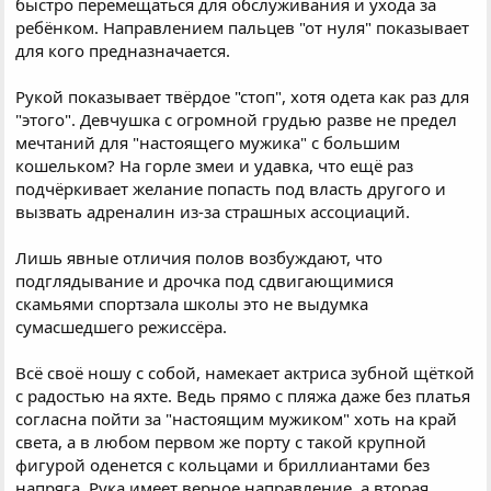
быстро перемещаться для обслуживания и ухода за
ребёнком. Направлением пальцев "от нуля" показывает
для кого предназначается.
Рукой показывает твёрдое "стоп", хотя одета как раз для
"этого". Девчушка с огромной грудью разве не предел
мечтаний для "настоящего мужика" с большим
кошельком? На горле змеи и удавка, что ещё раз
подчёркивает желание попасть под власть другого и
вызвать адреналин из-за страшных ассоциаций.
Лишь явные отличия полов возбуждают, что
подглядывание и дрочка под сдвигающимися
скамьями спортзала школы это не выдумка
сумасшедшего режиссёра.
Всё своё ношу с собой, намекает актриса зубной щёткой
с радостью на яхте. Ведь прямо с пляжа даже без платья
согласна пойти за "настоящим мужиком" хоть на край
света, а в любом первом же порту с такой крупной
фигурой оденется с кольцами и бриллиантами без
напряга. Рука имеет верное направление, а вторая