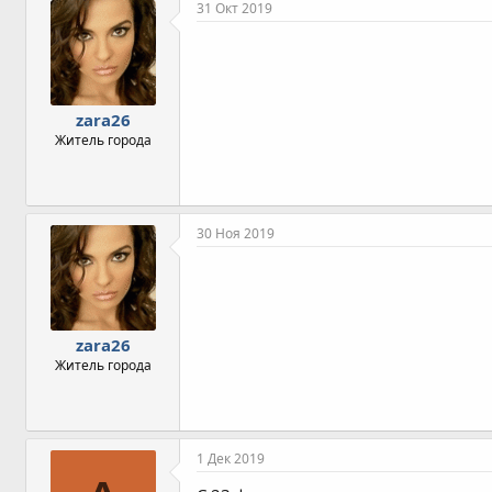
п
31 Окт 2019
а
т
и
и
:
zara26
Житель города
30 Ноя 2019
zara26
Житель города
1 Дек 2019