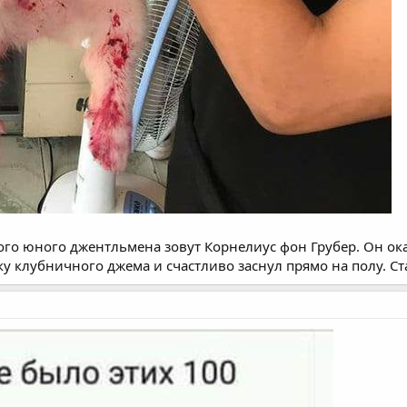
того юного джентльмена зовут Корнелиус фон Грубер. Он ок
ку клубничного джема и счастливо заснул прямо на полу. Ста