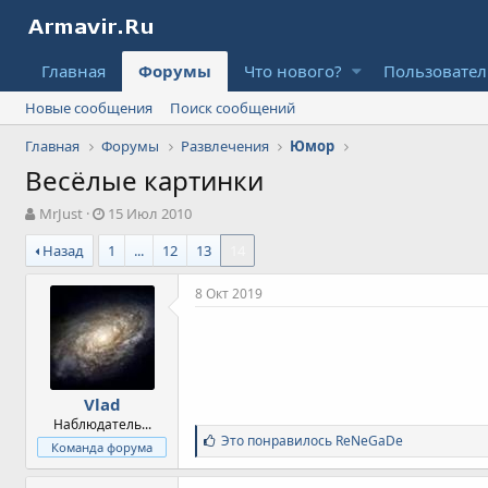
Главная
Форумы
Что нового?
Пользовате
Новые сообщения
Поиск сообщений
Главная
Форумы
Развлечения
Юмор
Весёлые картинки
А
Д
MrJust
15 Июл 2010
в
а
Назад
1
...
12
13
14
т
т
о
а
р
н
8 Окт 2019
т
а
е
ч
м
а
ы
л
а
Vlad
Наблюдатель...
С
Это понравилось
ReNeGaDe
Команда форума
и
м