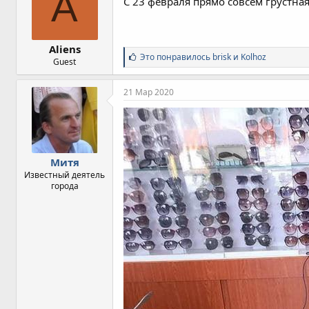
A
С 23 февраля прямо совсем грустная
Aliens
С
Это понравилось
brisk
и
Kolhoz
Guest
и
м
п
21 Мар 2020
а
т
и
и
:
Митя
Известный деятель
города