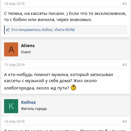
14 Апр 2019
#2
С телека, на кассеты писали. ) Если что то эксклюзивное,
то с бобин или винила, через знакомых.
С
Это понравилось
Kolhoz
,
Vlad
и
BONE
и
м
п
Aliens
A
а
Guest
т
и
и
15 Апр 2019
#3
:
А кто-нибудь помнит мужика, который записывал
кассеты с музыкой у себя дома? Жил около
хлебогородка, около жд пути?
Kolhoz
K
Житель города
16 Апр 2019
#4