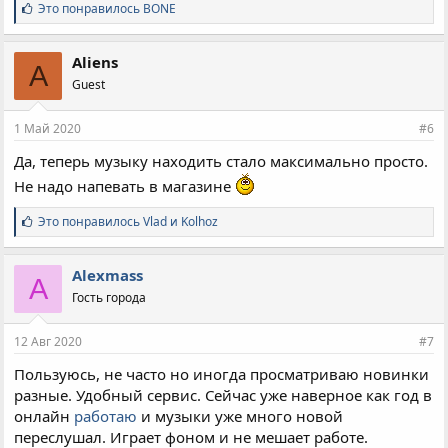
С
Это понравилось
BONE
и
м
п
Aliens
A
а
Guest
т
и
и
1 Май 2020
#6
:
Да, теперь музыку находить стало максимально просто.
Не надо напевать в магазине
С
Это понравилось
Vlad
и
Kolhoz
и
м
п
Alexmass
A
а
Гость города
т
и
и
12 Авг 2020
#7
:
Пользуюсь, не часто но иногда просматриваю новинки
разные. Удобный сервис. Сейчас уже наверное как год в
онлайн
работаю
и музыки уже много новой
переслушал. Играет фоном и не мешает работе.