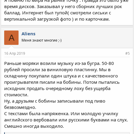
Я помню по мира на рынке точку . Правда это было уже
время дисков. Заказывал у него сборник лучших рок
баллад. Интернет был тупой( смотрели сиськи с
вертикальной загрузкой фото ) и по карточкам.
Aliens
A
Меня знают многие ;-)
16 Апр 2019
#5
Раньше моряки возили музыку из-за бугра. 50-80
рублей просили за виниловую пластинку. Мы в
складчину покупали один штука и с качественного
проигрывателя писали на бобины. Потом пытались
исходник продать очередному лоху без ущерба
стоимости.
Ну, а друзьям с бобины записывали под пиво
безвозмездно.
С текстами была напряженка. Или молодую училку
английского вербовали или русскими буквами на слух.
Смешно иногда выходило.