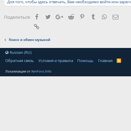
Для того, чтобы здесь отвечать, Вам необходимо войти или зарег
Facebook
Twitter
Google+
Reddit
Pinterest
Tumblr
WhatsApp
Элект
Поделиться:
Ссылка
Поиск и обмен музыкой
Russian (RU)
Обратная связь
Условия и правила
Помощь
Главная
Локализация от
XenForo.Info