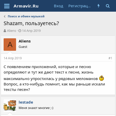
Вход
Регистрация
Поиск и обмен музыкой
Shazam, пользуетесь?
А
Д
Aliens
14 Апр 2019
в
а
т
т
Aliens
A
о
а
Guest
р
н
т
а
14 Апр 2019
е
ч
#1
м
а
С появлением приложений, которые и песню
ы
л
определяют и тут же дают текст к песне, жизнь
а
максимально упростилась у рядовых меломанов
Вопрос, а кто-нибудь помнит, как мы раньше искали
тексты песен?
lestade
Меня знают многие ;-)