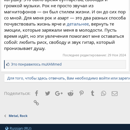
громкой музыки. Рок не просто звучал из
магнитофонов — он был стилем жизни. И он до сих пор
со мной. Для меня рок и азарт — это два разных способа
почувствовать жизнь ярче и
детальнее
, вернуть те
эмоции, которые заряжали меня в молодости. Пусть
время идёт, но эти увлечения помогают мне оставаться
собой: любить риск, свободу и звук гитар, который
пронизывает душу.
Последнее редактирование:
29 Ноя 2024
С
Это понравилось
muXAMmed
и
м
Для того, чтобы здесь отвечать, Вам необходимо войти или зарег
п
а
т
и
Facebook
Twitter
Google+
Reddit
Pinterest
Tumblr
WhatsApp
Элект
Поделиться:
и
:
Ссылка
Metal, Rock
Russian (RU)