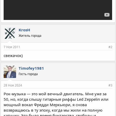
KrosH
Житель города
7 Ноя 2011
#2
свежачок)
Timofey1981
Гость города
28 Ноя 2024
#3
Рок-музыка — это мой вечный двигатель. Мне уже за
50, но, когда слышу гитарные риффы Led Zeppelin или
мощный вокал Фредди Меркьюри, я снова
возвращаюсь в ту эпоху, когда мы жили на полную
катушку. Это было время бунтарства, свободы и