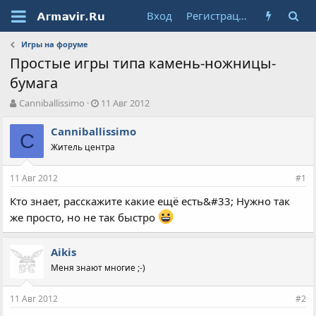
Вход
Регистрация
Игры на форуме
Простые игры типа камень-ножницы-
бумага
А
Д
Canniballissimo
11 Авг 2012
в
а
т
т
Canniballissimo
C
о
а
Житель центра
р
н
т
а
11 Авг 2012
е
ч
#1
м
а
Кто знает, расскажите какие ещё есть&#33; Нужно так
ы
л
же просто, но не так быстро
а
Aikis
Меня знают многие ;-)
11 Авг 2012
#2