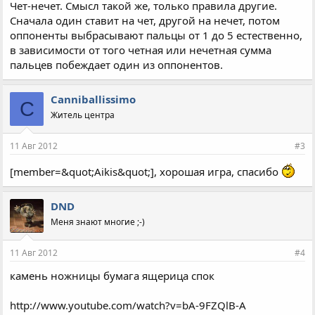
Чет-нечет. Смысл такой же, только правила другие.
Сначала один ставит на чет, другой на нечет, потом
оппоненты выбрасывают пальцы от 1 до 5 естественно,
в зависимости от того четная или нечетная сумма
пальцев побеждает один из оппонентов.
Canniballissimo
C
Житель центра
11 Авг 2012
#3
[member=&quot;Aikis&quot;], хорошая игра, спасибо
DND
Меня знают многие ;-)
11 Авг 2012
#4
камень ножницы бумага ящерица спок
http://www.youtube.com/watch?v=bA-9FZQlB-A