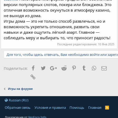
версии популярных слотов, покера или блэкджека. Это
отличная возможность окунуться в атмосферу казино,
не выходя из дома.
Игры дома — это не только способ развлечься, но и
возможность укрепить отношения, развить свои
навыки и даже ощутить лёгкий азарт. Главное —
соблюдать меру и выбирать то, что приносит радость!
Последнее редактирование:
10 Янв 2025
Для того, чтобы здесь отвечать, Вам необходимо войти или зарег
Facebook
Twitter
Google+
Reddit
Pinterest
Tumblr
WhatsApp
Элект
Поделиться:
Ссылка
Игры на форуме
Russian (RU)
Обратная связь
Условия и правила
Помощь
Главная
Локализация от
XenForo.Info