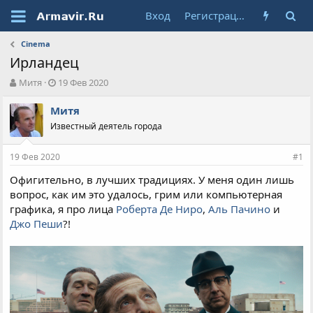
Вход
Регистрация
Cinema
Ирландец
А
Д
Митя
19 Фев 2020
в
а
т
т
Митя
о
а
Известный деятель города
р
н
т
а
19 Фев 2020
е
ч
#1
м
а
Офигительно, в лучших традициях. У меня один лишь
ы
л
вопрос, как им это удалось, грим или компьютерная
а
графика, я про лица
Роберта Де Ниро
,
Аль Пачино
и
Джо Пеши
?!