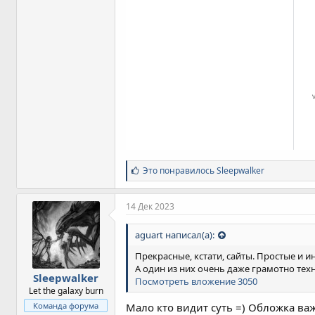
С
Это понравилось
Sleepwalker
и
м
п
14 Дек 2023
а
т
aguart написал(а):
и
и
Прекрасные, кстати, сайты. Простые и 
:
А один из них очень даже грамотно тех
Sleepwalker
Посмотреть вложение 3050
Let the galaxy burn
Мало кто видит суть =) Обложка ва
Команда форума