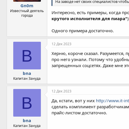
На заводе нет своих специалистов чтоб
Gn0m
Известный деятель
Интересно, есть примеры, когда про
города
крутого исполнителя для пиара"
Одного примера достаточно.
12 Дек 2023
B
Херню, короче сказал. Разумеется, п
про него узнали. Потому что удобны
запрещенных соцсетях. Даже мне эт
bna
Капитан Зануда
12 Дек 2023
B
Да, кстати, вот у них
http://www.it-in
сделать комплимент разработчикам 
прайс-листом достаточно.
bna
Капитан Зануда