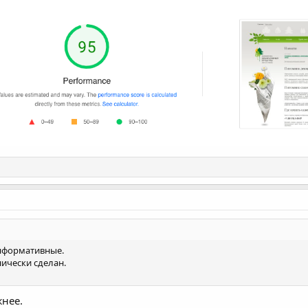
информативные.
нически сделан.
жнее.