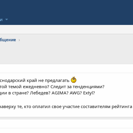
ли
общение
аснодарский край не предлагать
 этой темой ежедневно? Следит за тенденциями?
дии в стране? Лебедев? AGIMA? AWG? Extyl?
аверху те, кто оплатил свое участие составителям рейтинг