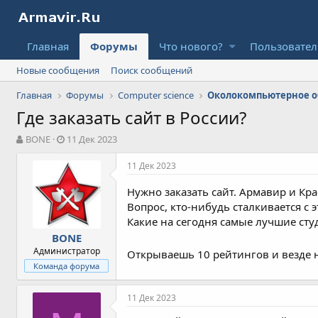
Главная
Форумы
Что нового?
Пользовате
Новые сообщения
Поиск сообщений
Главная
Форумы
Computer science
Околокомпьютерное 
Где заказать сайт в России?
А
Д
BONE
11 Дек 2023
в
а
т
т
11 Дек 2023
о
а
р
н
Нужно заказать сайт. Армавир и Кр
т
а
Вопрос, кто-нибудь сталкивается с
е
ч
Какие на сегодня самые лучшие сту
м
а
BONE
ы
л
Администратор
а
Открываешь 10 рейтингов и везде н
Команда форума
11 Дек 2023