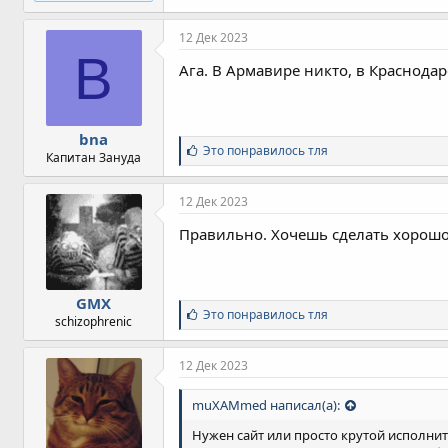
12 Дек 2023
B
Ага. В Армавире никто, в Краснодар
bna
С
Это понравилось
тля
Капитан Зануда
и
м
п
12 Дек 2023
а
т
Правильно. Хочешь сделать хорошо 
и
и
:
GMX
С
Это понравилось
тля
schizophrenic
и
м
п
12 Дек 2023
а
т
muXAMmed написал(а):
и
и
Нужен сайт или просто крутой исполнит
: