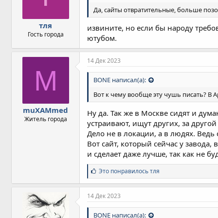
Да, сайты отвратительные, больше позо
тля
извините, но если бы народу требо
Гость города
ютубом.
14 Дек 2023
M
BONE написал(а):
Вот к чему вообще эту чушь писать? В А
muXAMmed
Ну да. Так же в Москве сидят и дум
Житель города
устраивают, ищут других, за другой
Дело не в локации, а в людях. Ведь
Вот сайт, который сейчас у завода,
и сделает даже лучше, так как не б
С
Это понравилось
тля
и
м
п
14 Дек 2023
а
т
BONE написал(а):
и