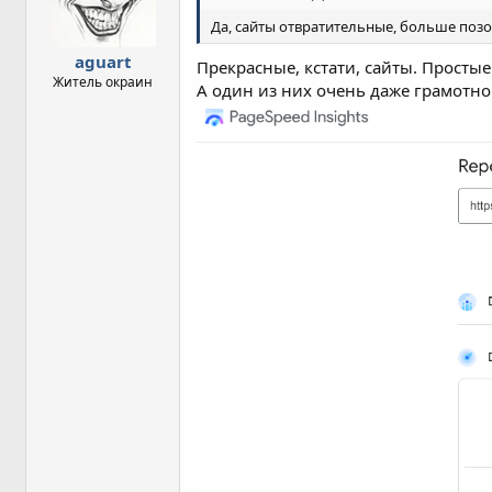
и
Да, сайты отвратительные, больше позо
:
aguart
Прекрасные, кстати, сайты. Просты
Житель окраин
А один из них очень даже грамотно