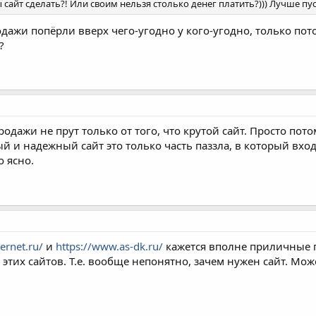
ы сайт сделать?! Или своим нельзя столько денег платить?))) Лучше п
дажи попёрли вверх чего-угодно у кого-угодно, только пото
)?
родажи не прут только от того, что крутой сайт. Просто пот
й и надежный сайт это только часть паззла, в который вход
о ясно.
ternet.ru/
и
https://www.as-dk.ru/
кажется вполне приличные пр
этих сайтов. Т.е. вообще непонятно, зачем нужен сайт. М