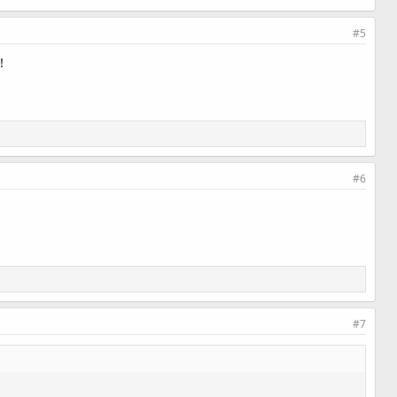
#5
!
#6
#7