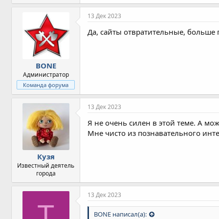
13 Дек 2023
Да, сайты отвратительные, больше 
BONE
Администратор
Команда форума
13 Дек 2023
Я не очень силен в этой теме. А мо
Мне чисто из познавательного инте
Кузя
Известный деятель
города
13 Дек 2023
Т
BONE написал(а):