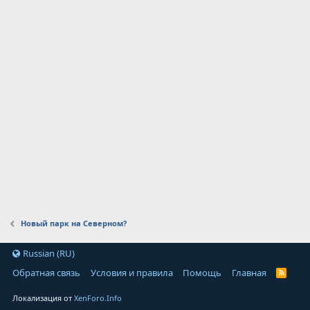
Новый парк на Северном?
Russian (RU)
Обратная связь
Условия и правила
Помощь
Главная
Локализация от
XenForo.Info