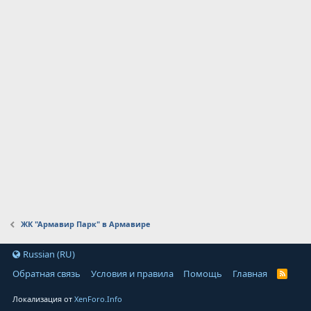
ЖК "Армавир Парк" в Армавире
Russian (RU)
Обратная связь
Условия и правила
Помощь
Главная
Локализация от
XenForo.Info