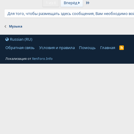
Last
1 из 6
Вперёд
Для того, чтобы размещать здесь сообщения, Вам необходимо вой
Музыка
Russian (RU)
Обратная связь
Условия и правила
Помощь
Главная
Локализация от
XenForo.Info