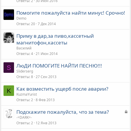
Ответы
2
30 Июн 2016
Помогите пожалуйста найти минус! Срочно!
Demo
Ответы
20
7 Дек 2014
Приму в дар,за пиво,кассетный
магнитофон,кассеты
Василий
Ответы
4
21 Июн 2014
ЛюДИ ПОМОГИТЕ НАЙТИ ПЕСНЮ!!!
S
Sliderserg
Ответы
8
27 Сен 2013
Как возместить ущерб после аварии?
K
KuzmaYurist
Ответы
2
8 Фев 2013
З
Подскажите пожалуйста, что за тема?
а
-=DARK=-
Ответы
2
12 Янв 2013
к
р