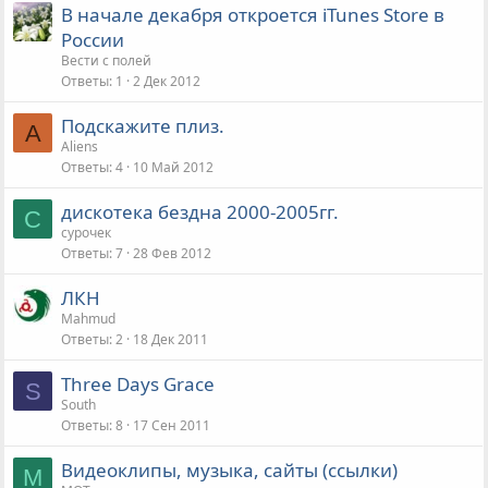
В начале декабря откроется iTunes Store в
ы
России
т
Вести с полей
а
Ответы
1
2 Дек 2012
Подскажите плиз.
A
Aliens
Ответы
4
10 Май 2012
дискотека бездна 2000-2005гг.
С
сурочек
Ответы
7
28 Фев 2012
ЛКН
Mahmud
Ответы
2
18 Дек 2011
Three Days Grace
S
South
Ответы
8
17 Сен 2011
Видеоклипы, музыка, сайты (ссылки)
M