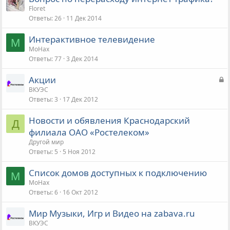
Floret
Ответы
26
11 Дек 2014
Интерактивное телевидение
M
MoHax
Ответы
77
3 Дек 2014
З
Акции
а
ВКУЭС
Ответы
3
17 Дек 2012
к
р
Новости и обявления Краснодарский
ы
Д
филиала ОАО «Ростелеком»
т
Другой мир
а
Ответы
5
5 Ноя 2012
Список домов доступных к подключению
M
MoHax
Ответы
6
16 Окт 2012
Мир Музыки, Игр и Видео на zabava.ru
ВКУЭС